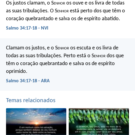
Os justos clamam, o S
enhor
os ouve
e os livra de todas
as suas tribulações.
O S
enhor
está perto dos que têm o
coração quebrantado
e salva os de espírito abatido.
Salmo 34:17-18 - NVI
Clamam os justos, e o S
enhor
os escuta
e os livra de
todas as suas tribulações.
Perto está o S
enhor
dos que
têm o coração quebrantado
e salva os de espírito
oprimido.
Salmo 34:17-18 - ARA
Temas relacionados