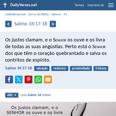
DailyVerses.net
Temas
Inscreva-se
DailyVerses.net
›
Livros da Bíblia
›
Salmos
›
34
Salmo 34:17-18
Os justos
clamam, e o S
enhor
os ouve
e os livra
de todas as suas angústias.
Perto
está
o S
enhor
dos que têm o coração quebrantado
e salva os
contritos de espírito.
Salmo 34:17-18
salvação
redentor
proximidade
tristeza
Leia
Salmo 34
online
ARC