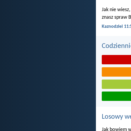
Jak nie wiesz,
znasz spraw B
Kaznodziei 11:
Codzienni
Losowy wer
Jak bowiem w 