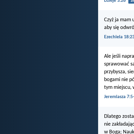
Dzieje 3:26
z
Czyż ja mam 
aby się odwró
Ezechiela 18:2
Ale jeśli napr
sprawować sąd
przybysza, si
bogami nie pó
tym miejscu,
Jeremiasza 7:5
Dlatego zosta
nie zakładaj
w Boga; Nauka