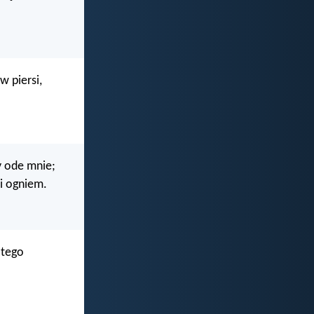
w piersi,
y ode mnie;
i ogniem.
 tego