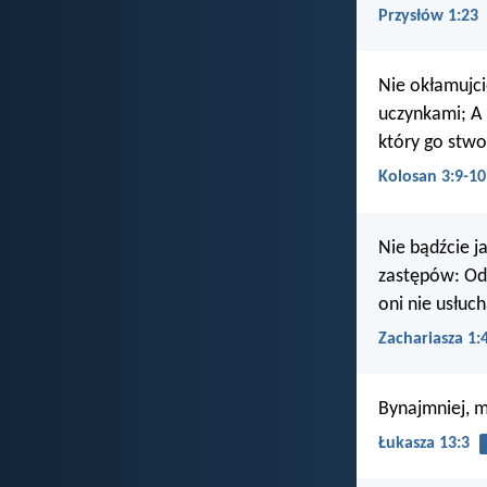
Przysłów 1:23
Nie okłamujci
uczynkami; A 
który go stwo
Kolosan 3:9-10
Nie bądźcie j
zastępów: Odw
oni nie usłuc
Zachariasza 1:
Bynajmniej, m
Łukasza 13:3