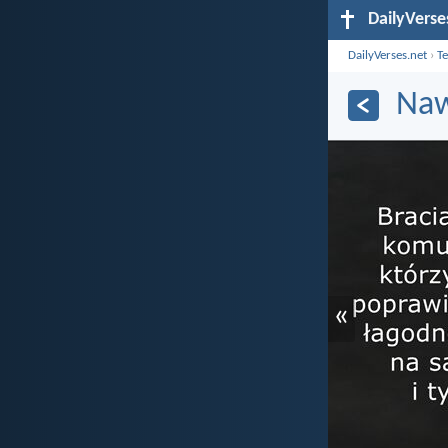
DailyVerse
DailyVerses.net
›
T
Naw
«