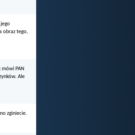
 jego
a obraz tego,
ak mówi PAN
zynków. Ale
mo zginiecie.