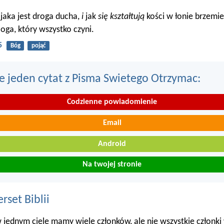
 jaka jest droga ducha,
i
jak
się kształtują
kości w łonie brzemie
oga, który wszystko czyni.
5
Bóg
pojąć
e jeden cytat z Pisma Swietego Otrzymac:
Codzienne powiadomienie
Email
Android
Na twojej stronie
set Biblii
jednym ciele mamy wiele członków, ale nie wszystkie członki