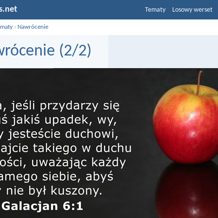
s.net
Tematy
Losowy werset
ematy
›
Nawrócenie
rócenie (2/2)