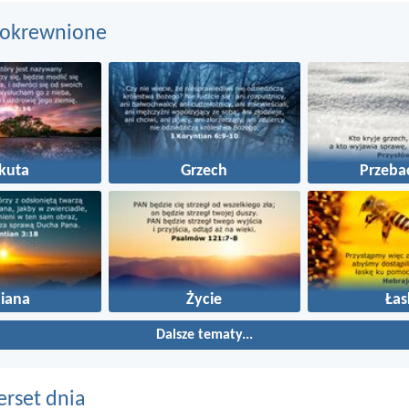
pokrewnione
kuta
Grzech
Przeba
iana
Życie
Łas
Dalsze tematy...
erset dnia