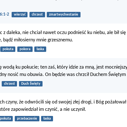
6:1-2
wierzyć
chrzest
zmartwychwstanie
ąc z daleka, nie chciał nawet oczu podnieść ku niebu, ale bił się 
, bądź miłosierny mnie grzesznemu.
pokuta
pokora
łaska
ę wodą ku pokucie; ten zaś, który idzie za mną, jest mocniejsz
dny nosić mu obuwia. On będzie was chrzcił Duchem Świętym 
chrzest
Duch Święty
ich czyny, że odwrócili się od swojej złej drogi, i Bóg pożałował
które zapowiedział im czynić, a nie uczynił.
pokuta
przebaczenie
łaska