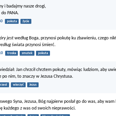
y i badajmy nasze drogi,
 do PANA.
40
pokuta
życie
óry jest
według Boga, przynosi pokutę ku zbawieniu, czego nikt 
edług
świata przynosi śmierć.
10
troska
smutek
pokuta
iedział: Jan chrzcił chrztem pokuty, mówiąc ludziom, aby uwie
ie po nim, to znaczy w Jezusa Chrystusa.
rzest
wierzyć
Jezus
wego Syna, Jezusa, Bóg najpierw posłał go do was, aby wam 
ię każdego z was od swoich nieprawości.