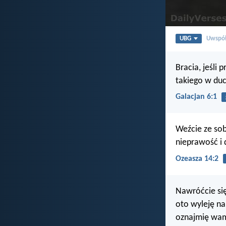
UBG
Uwspół
Bracia, jeśli 
takiego w du
Galacjan 6:1
Weźcie ze sob
nieprawość i 
Ozeasza 14:2
Nawróćcie si
oto wyleję n
oznajmię wam