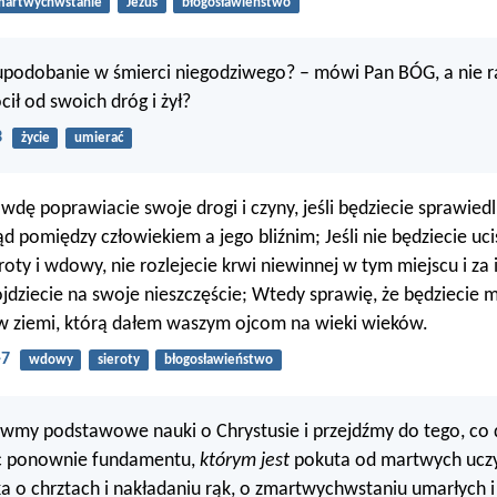
martwychwstanie
Jezus
błogosławieństwo
upodobanie w śmierci niegodziwego? – mówi Pan BÓG, a nie r
cił od swoich dróg i żył?
3
życie
umierać
awdę poprawiacie swoje drogi i czyny, jeśli będziecie sprawied
 pomiędzy człowiekiem a jego bliźnim; Jeśli nie będziecie uc
eroty i wdowy, nie rozlejecie krwi niewinnej w tym miejscu i za
jdziecie na swoje nieszczęście; Wtedy sprawię, że będziecie 
 w ziemi, którą dałem waszym ojcom na wieki wieków.
-7
wdowy
sieroty
błogosławieństwo
wmy podstawowe nauki o Chrystusie i przejdźmy do tego, co 
ąc ponownie fundamentu,
którym jest
pokuta od martwych uczy
 o chrztach i nakładaniu rąk, o zmartwychwstaniu umarłych i