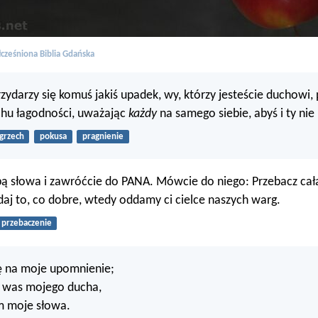
cześniona Biblia Gdańska
przydarzy się komuś jakiś upadek, wy, którzy jesteście duchowi,
chu łagodności, uważając
każdy
na samego siebie, abyś i ty nie
grzech
pokusa
pragnienie
ą słowa i zawróćcie do PANA. Mówcie do niego: Przebacz cał
daj to, co dobre, wtedy oddamy ci cielce naszych warg.
przebaczenie
ę na moje upomnienie;
a was mojego ducha,
 moje słowa.