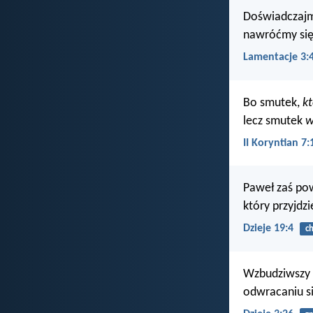
Doświadczajm
nawróćmy się
Lamentacje 3:
Bo smutek,
kt
lecz smutek
w
II Koryntian 7:
Paweł zaś pow
który przyjdz
Dzieje 19:4
ch
Wzbudziwszy s
odwracaniu s