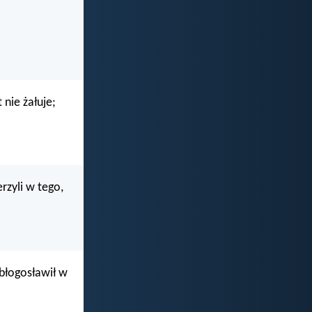
nie żałuje;
rzyli w tego,
błogosławił w