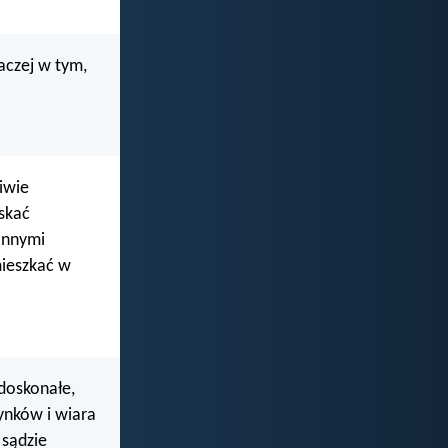
aczej w tym,
liwie
iskać
 innymi
mieszkać w
doskonałe,
nków i wiara
 sądzie