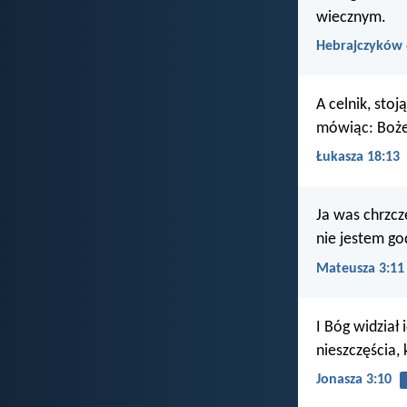
wiecznym.
Hebrajczyków 
A celnik, stoj
mówiąc: Boże
Łukasza 18:13
Ja was chrzcz
nie jestem go
Mateusza 3:11
I Bóg widział 
nieszczęścia, 
Jonasza 3:10