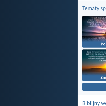
Tematy s
Po
Zm
Biblijny w