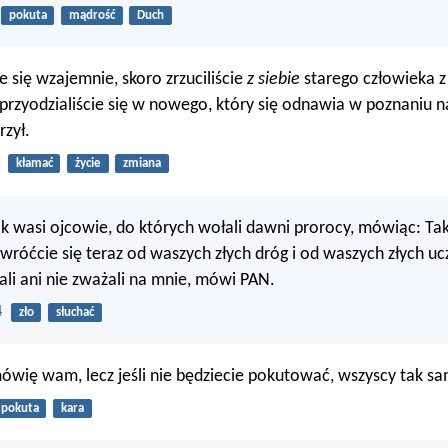
pokuta
mądrość
Duch
e się wzajemnie, skoro zrzuciliście
z siebie
starego człowieka z
przyodzialiście się w nowego, który się odnawia w poznaniu n
rzył.
kłamać
życie
zmiana
ak wasi ojcowie, do których wołali dawni prorocy, mówiąc: T
róćcie się teraz od waszych złych dróg i od waszych złych uc
hali ani nie zważali na mnie, mówi PAN.
4
zło
słuchać
ówię wam, lecz jeśli nie będziecie pokutować, wszyscy tak sa
pokuta
kara