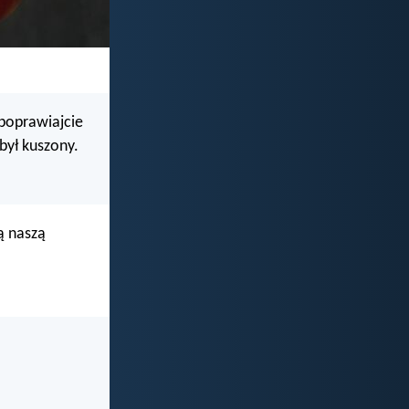
 poprawiajcie
 był kuszony.
ą naszą