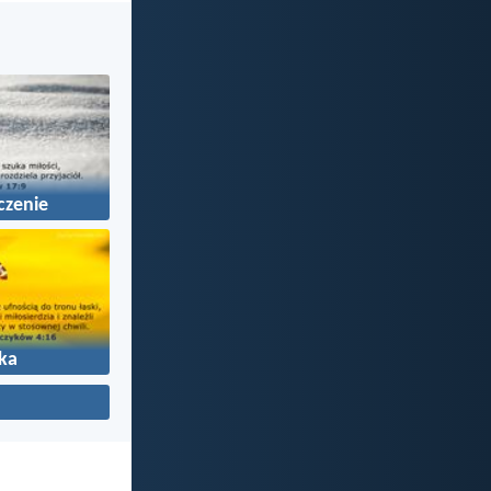
czenie
ka