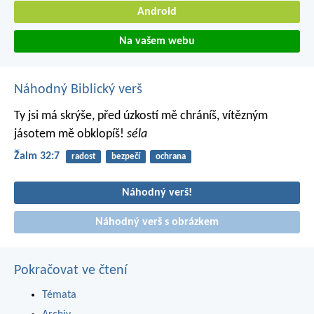
Android
Na vašem webu
Náhodný Biblický verš
Ty jsi má skrýše, před úzkostí mě chráníš,
vítězným
jásotem mě obklopíš!
séla
Žalm 32:7
radost
bezpečí
ochrana
Náhodný verš!
Náhodný verš s obrázkem
Pokračovat ve čtení
Témata