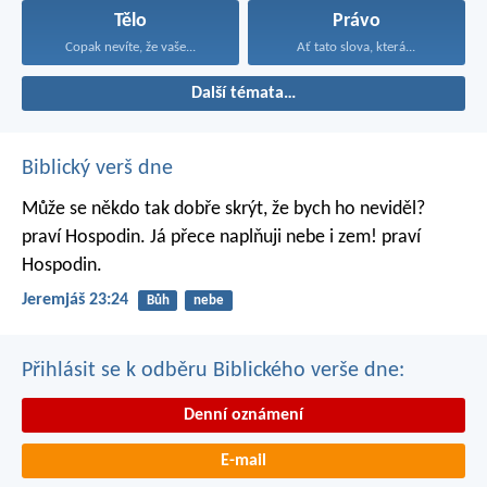
Tělo
Právo
Copak nevíte, že vaše...
Ať tato slova, která...
Další témata…
Biblický verš dne
Může se někdo tak dobře skrýt,
že bych ho neviděl?
praví Hospodin.
Já přece naplňuji nebe i zem!
praví
Hospodin.
Jeremjáš 23:24
Bůh
nebe
Přihlásit se k odběru Biblického verše dne:
Denní oznámení
E-mail