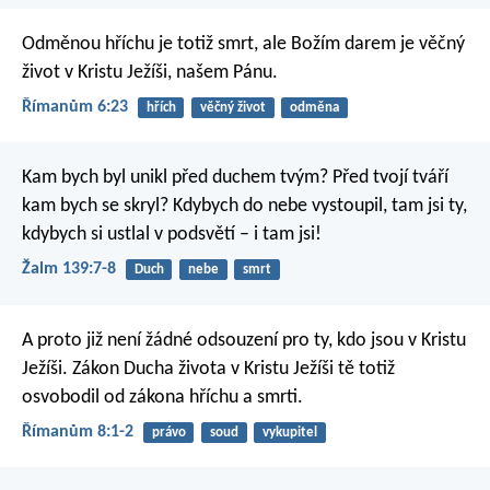
Odměnou hříchu je totiž smrt, ale Božím darem je věčný
život v Kristu Ježíši, našem Pánu.
Římanům 6:23
hřích
věčný život
odměna
Kam bych byl unikl před duchem tvým?
Před tvojí tváří
kam bych se skryl?
Kdybych do nebe vystoupil, tam jsi ty,
kdybych si ustlal v podsvětí – i tam jsi!
Žalm 139:7-8
Duch
nebe
smrt
A proto již není žádné odsouzení pro ty, kdo jsou v Kristu
Ježíši. Zákon Ducha života v Kristu Ježíši tě totiž
osvobodil od zákona hříchu a smrti.
Římanům 8:1-2
právo
soud
vykupitel