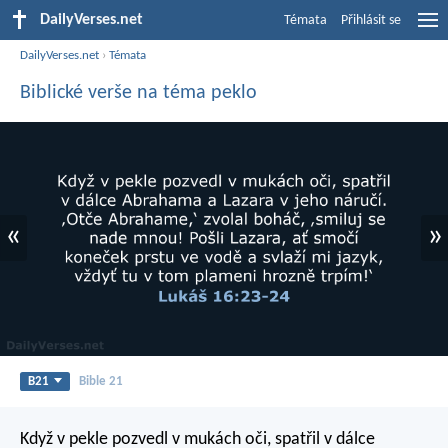
DailyVerses.net
Témata
Přihlásit se
DailyVerses.net
›
Témata
Biblické verše na téma peklo
«
»
B21
Bible 21
Když v pekle pozvedl v mukách oči, spatřil v dálce