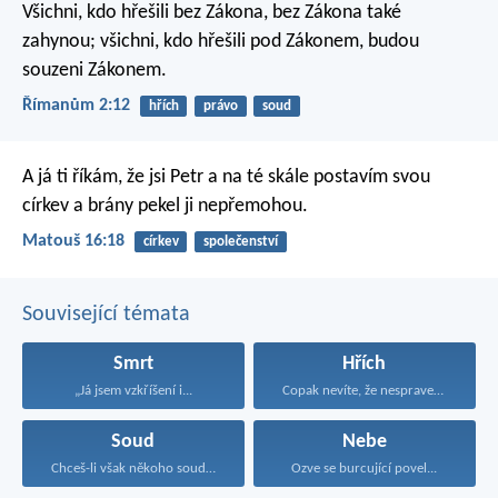
Všichni, kdo hřešili bez Zákona, bez Zákona také
zahynou; všichni, kdo hřešili pod Zákonem, budou
souzeni Zákonem.
Římanům 2:12
hřích
právo
soud
A já ti říkám, že jsi Petr a na té skále postavím svou
církev a brány pekel ji nepřemohou.
Matouš 16:18
církev
společenství
Související témata
Smrt
Hřích
„Já jsem vzkříšení i...
Copak nevíte, že nespravedliví...
Soud
Nebe
Chceš-li však někoho soudit...
Ozve se burcující povel...