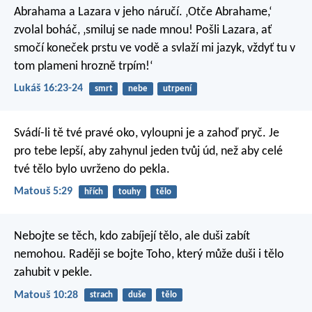
Abrahama a Lazara v jeho náručí. ‚Otče Abrahame,‘
zvolal boháč, ‚smiluj se nade mnou! Pošli Lazara, ať
smočí koneček prstu ve vodě a svlaží mi jazyk, vždyť tu v
tom plameni hrozně trpím!‘
Lukáš 16:23-24
smrt
nebe
utrpení
Svádí-li tě tvé pravé oko, vyloupni je a zahoď pryč. Je
pro tebe lepší, aby zahynul jeden tvůj úd, než aby celé
tvé tělo bylo uvrženo do pekla.
Matouš 5:29
hřích
touhy
tělo
Nebojte se těch, kdo zabíjejí tělo, ale duši zabít
nemohou. Raději se bojte Toho, který může duši i tělo
zahubit v pekle.
Matouš 10:28
strach
duše
tělo