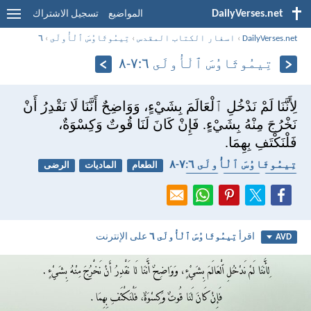
DailyVerses.net
المواضيع
تسجيل الاشتراك
DailyVerses.net
›
اسفار الكتاب المقدس
›
تِيمُوثَاوُسَ ٱلْأُولَى
›
٦
تِيمُوثَاوُسَ ٱلْأُولَى ٦:‏٧-‏٨
لِأَنَّنَا لَمْ نَدْخُلِ ٱلْعَالَمَ بِشَيْءٍ، وَوَاضِحٌ أَنَّنَا لَا نَقْدِرُ أَنْ
نَخْرُجَ مِنْهُ بِشَيْءٍ. فَإِنْ كَانَ لَنَا قُوتٌ وَكِسْوَةٌ،
فَلْنَكْتَفِ بِهِمَا.
تِيمُوثَاوُسَ ٱلْأُولَى ٦:‏٧-‏٨
الطعام
الماديات
الرضى
العالم
السماء
الثياب
اقرأ
تِيمُوثَاوُسَ ٱلْأُولَى ٦
على الإنترنت
AVD