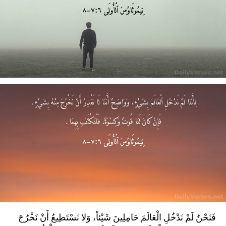
فَنَحْنُ لَمْ نَدْخُلِ الْعَالَمَ حَامِلِينَ شَيْئاً، وَلا نَسْتَطِيعُ أَنْ نَخْرُجَ