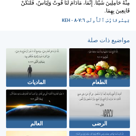
مِنْهُ حَامِلِينَ شَيْئاً. إِنَّمَا، مَادَامَ لَنَا قُوتٌ وَلِبَاسٌ، فَلْنَكُنْ
قَانِعِينَ بِهِمَا.
تِيمُوثَاوُسَ ٱلْأُولَى ٦:‏٧-‏٨ - KEH
مواضيع ذات صلة
الطعام
الماديات
الرضى
العالم