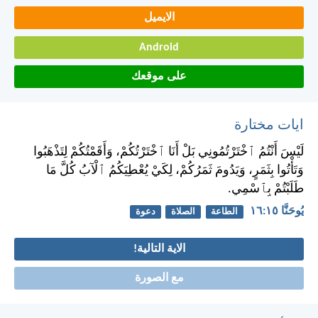
الايميل
Android
على موقعك
ايات مختارة
لَيْسَ أَنْتُمُ ٱخْتَرْتُمُونِي بَلْ أَنَا ٱخْتَرْتُكُمْ، وَأَقَمْتُكُمْ لِتَذْهَبُوا
وَتَأْتُوا بِثَمَرٍ، وَيَدُومَ ثَمَرُكُمْ، لِكَيْ يُعْطِيَكُمُ ٱلْآبُ كُلَّ مَا
طَلَبْتُمْ بِٱسْمِي.
يُوحَنَّا ١٥:‏١٦
الطاعة
الصلاة
دعوة
الاية التالية!
مع الصورة