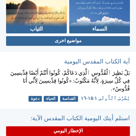
السماء
الثياب
مواضيع اخرى
آية الكتاب المقدس اليومية
بَلْ نَظِيرَ ٱلْقُدُّوسِ ٱلَّذِي دَعَاكُمْ، كُونُوا أَنْتُمْ أَيْضًا قِدِّيسِينَ
فِي كُلِّ سِيرَةٍ. لِأَنَّهُ مَكْتُوبٌ: «كُونُوا قِدِّيسِينَ لِأَنِّي أَنَا
قُدُّوسٌ».
بُطْرُسَ ٱلْأُولَى ١:‏١٥-‏١٦
القداسة
الحياة
دعوة
استلم أيتك اليومية الكتاب المقدس الآية:
الإخطار اليومي