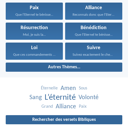
Paix
Alliance
Que l’Eternel te bénisse...
Reconnais donc que l’Eternel...
Résurrection
Bénédiction
Moi, je suis la...
Que l’Eternel te bénisse...
Loi
Suivre
Que ces commandements que...
Suivez exactement le chemin...
Autres Thèmes...
Amen
Éternelle
Sous
L’éternité
Sang
Volonté
Alliance
Grand
Paix
Rechercher des versets Bibliques