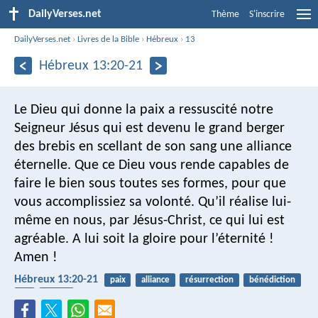
DailyVerses.net
Thème
S'inscrire
DailyVerses.net
›
Livres de la Bible
›
Hébreux
›
13
Hébreux 13:20-21
Le Dieu qui donne la paix a ressuscité notre
Seigneur Jésus qui est devenu le grand berger
des brebis en scellant de son sang une alliance
éternelle. Que ce Dieu vous rende capables de
faire le bien sous toutes ses formes, pour que
vous accomplissiez sa volonté. Qu’il réalise lui-
même en nous, par Jésus-Christ, ce qui lui est
agréable. A lui soit la gloire pour l’éternité !
Amen !
Hébreux 13:20-21
paix
alliance
résurrection
bénédiction
loi
suivre