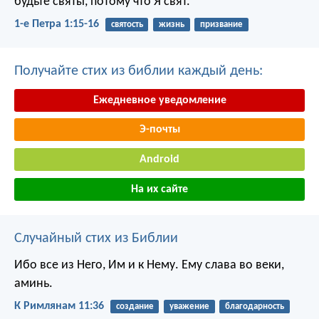
будьте святы, потому что Я свят.
1-е Петра 1:15-16
святость
жизнь
призвание
Получайте стих из библии каждый день:
Ежедневное уведомление
Э-почты
Android
На их сайте
Случайный стих из Библии
Ибо все из Него, Им и к Нему. Ему слава во веки,
аминь.
К Римлянам 11:36
создание
уважение
благодарность