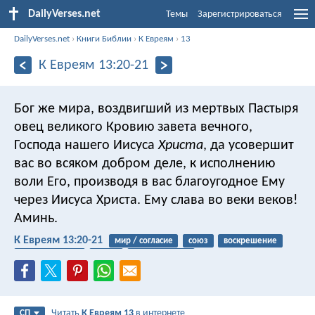
DailyVerses.net
Темы
Зарегистрироваться
DailyVerses.net
›
Книги Библии
›
К Евреям
›
13
К Евреям 13:20-21
Бог же мира, воздвигший из мертвых Пастыря
овец великого Кровию завета вечного,
Господа нашего Иисуса
Христа
, да усовершит
вас во всяком добром деле, к исполнению
воли Его, производя в вас благоугодное Ему
через Иисуса Христа. Ему слава во веки веков!
Аминь.
К Евреям 13:20-21
мир / согласие
союз
воскрешение
благословение
закон
наследование
Читать
К Евреям 13
в интернете
СП