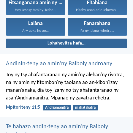
Fitsanganana amin'ny maty
Fitahiana
Hoy Jesosy taminy: Izaho...
Hitahy anao anie Jehovah...
Lalàna
Fanarahana
Ary aoka ho ao...
Fa ny lalana rehetra...
Lohahevitra hafa...
Andinin-teny ao amin'ny Baiboly androany
Toy ny tsy ahafantaranao ny amin'ny alehan'ny rivotra,
na ny amin'ny fitombon'ny taolana ao an-kibon'izay
manan'anaka, dia toy izany no tsy ahafantaranao ny
asan'Andriamanitra, Mpanao ny zavatra rehetra.
Mpitoriteny 11:5
Andriamanitra
mahatakatra
Te hahazo andin-teny ao amin'ny Baiboly