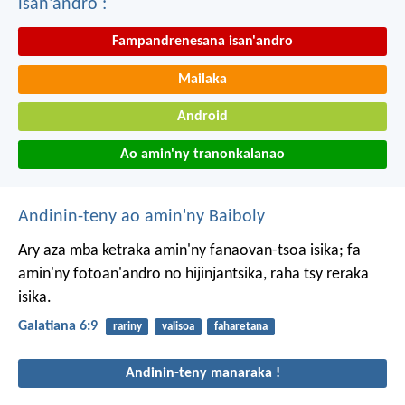
isan'andro :
Fampandrenesana isan'andro
Mailaka
Android
Ao amin'ny tranonkalanao
Andinin-teny ao amin'ny Baiboly
Ary aza mba ketraka amin'ny fanaovan-tsoa isika; fa
amin'ny fotoan'andro no hijinjantsika, raha tsy reraka
isika.
Galatiana 6:9
rariny
valisoa
faharetana
Andinin-teny manaraka !