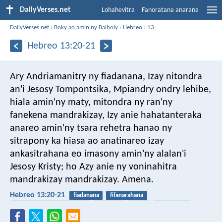
DailyVerses.net
Lohahevitra
Fanoratana anarana
DailyVerses.net
›
Boky ao amin'ny Baiboly
›
Hebreo
›
13
Hebreo 13:20-21
Ary Andriamanitry ny fiadanana, Izay nitondra
an'i Jesosy Tompontsika, Mpiandry ondry lehibe,
hiala amin'ny maty, mitondra ny ran'ny
fanekena mandrakizay, Izy anie hahatanteraka
anareo amin'ny tsara rehetra hanao ny
sitrapony ka hiasa ao anatinareo izay
ankasitrahana eo imasony amin'ny alalan'i
Jesosy Kristy; ho Azy anie ny voninahitra
mandrakizay mandrakizay. Amena.
Hebreo 13:20-21
fiadanana
fifanarahana
fitsanganana amin'ny maty
fitahiana
lalàna
fanarahana