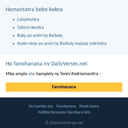
Hamantatra bebe kokoa
Lohahevitra
Tahirin-kevitra
Boky ao amin'ny Baiboly
Andin-teny ao amin'ny Baiboly malaza indrindra
Ho fanohanana ny DailyVerses.net
Mba ampio
aho
hampiely ny Tenin'Andriamanitra :
Fanohanana
Ny momba ahy
Fanohanana
Ifandraisana
Politika fiarovana tsiambara-telo
© 2026 DailyVerses.net