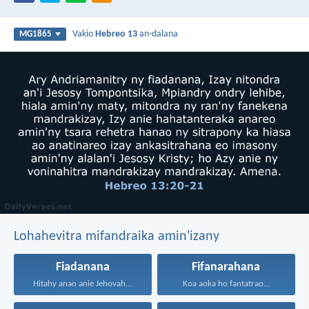
Vakio
Hebreo 13
an-dalana
MG1865
Lohahevitra mifandraika amin'izany
Fiadanana
Fifanarahana
Hitahy anao anie Jehovah...
Koa aoka ho fantatrao...