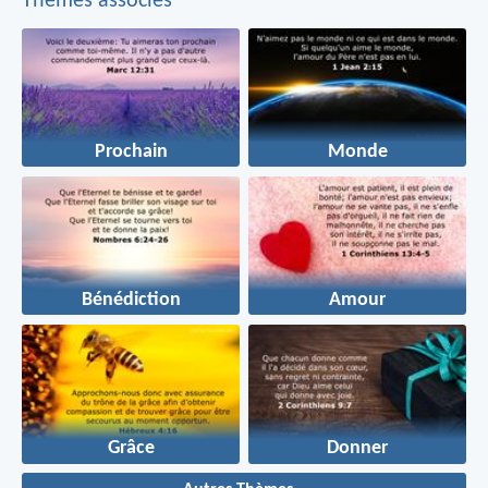
Thèmes associés
Prochain
Monde
Bénédiction
Amour
Grâce
Donner