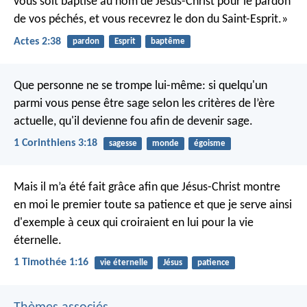
vous soit baptisé au nom de Jésus-Christ pour le pardon
de vos péchés, et vous recevrez le don du Saint-Esprit.»
Actes 2:38
pardon
Esprit
baptême
Que personne ne se trompe lui-même: si quelqu'un
parmi vous pense être sage selon les critères de l’ère
actuelle, qu'il devienne fou afin de devenir sage.
1 Corinthiens 3:18
sagesse
monde
égoisme
Mais il m’a été fait grâce afin que Jésus-Christ montre
en moi le premier toute sa patience et que je serve ainsi
d'exemple à ceux qui croiraient en lui pour la vie
éternelle.
1 Timothée 1:16
vie éternelle
Jésus
patience