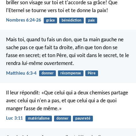
briller son visage sur toi et t'accorde sa grâce!
Que
l'Eternel se tourne vers toi et te donne la paix!
Nombres 6:24-26
grâce
bénédiction
paix
Mais toi, quand tu fais un don, que ta main gauche ne
sache pas ce que fait ta droite, afin que ton don se
fasse en secret; et ton Père, qui voit dans le secret, te le
rendra
lui-même ouvertement
.
Matthieu 6:3-4
donner
récompense
Père
Il leur répondit: «Que celui qui a deux chemises partage
avec celui qui n'en a pas, et que celui qui a de quoi
manger fasse de même.»
Luc 3:11
matérialisme
donner
pauvreté