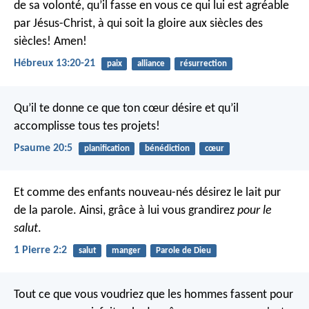
de sa volonté, qu’il fasse en vous ce qui lui est agréable
par Jésus-Christ, à qui soit la gloire aux siècles des
siècles! Amen!
Hébreux 13:20-21
paix
alliance
résurrection
Qu’il te donne ce que ton cœur désire
et qu’il
accomplisse tous tes projets!
Psaume 20:5
planification
bénédiction
cœur
Et comme des enfants nouveau-nés désirez le lait pur
de la parole. Ainsi, grâce à lui vous grandirez
pour le
salut
.
1 Pierre 2:2
salut
manger
Parole de Dieu
Tout ce que vous voudriez que les hommes fassent pour