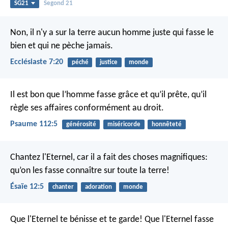
SG21
Segond 21
Non, il n'y a sur la terre aucun homme juste qui fasse le
bien et qui ne pèche jamais.
Ecclésiaste 7:20
péché
justice
monde
Il est bon que l’homme fasse grâce et qu’il prête,
qu’il
règle ses affaires conformément au droit.
Psaume 112:5
générosité
miséricorde
honnêteté
Chantez l'Eternel, car il a fait des choses magnifiques:
qu’on les fasse connaître sur toute la terre!
Ésaïe 12:5
chanter
adoration
monde
Que l'Eternel te bénisse et te garde!
Que l'Eternel fasse