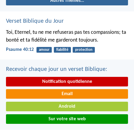
Autres Thèmes...
Verset Biblique du Jour
Toi, Eternel, tu ne me refuseras pas tes compassions;
ta
bonté et ta fidélité me garderont toujours.
Psaume 40:12
amour
fiabilité
protection
Recevoir chaque jour un verset Biblique:
Notification quotidienne
Email
Android
Sur votre site web