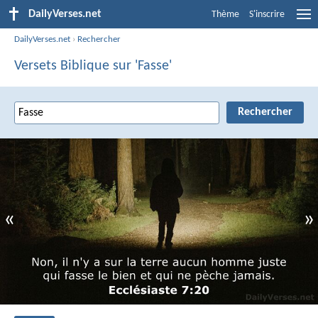
DailyVerses.net
Thème
S'inscrire
DailyVerses.net
›
Rechercher
Versets Biblique sur 'Fasse'
«
»