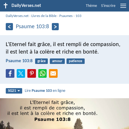
DailyVerses.net
Thème
S'inscrire
DailyVerses.net
›
Livres de la Bible
›
Psaumes
›
103
Psaume 103:8
L’Eternel fait grâce, il est rempli de compassion,
il est lent à la colère et riche en bonté.
Psaume 103:8
grâce
amour
patience
Lire
Psaume 103
en ligne
SG21