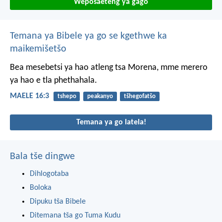
Weposaeteng ya gago
Temana ya Bibele ya go se kgethwe ka
maikemišetšo
Bea mesebetsi ya hao
atleng tsa Morena,
mme merero
ya hao
e tla phethahala.
MAELE 16:3
tshepo
peakanyo
tšhegofatšo
Temana ya go latela!
Bala tše dingwe
Dihlogotaba
Boloka
Dipuku tša Bibele
Ditemana tša go Tuma Kudu