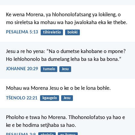
Ke wena Morena,
ya hlohonolofatsang ya lokileng,
o
mo sireletsa ka mohau wa hao
jwalokaha eka ke thebe.
PESALEMA 5:13
tšhireletšo
boloki
Jesu a re ho yena: “Na o dumetse kahobane o mpone?
Ho lehlohonolo ba dumelang leha ba sa ka ba bona.”
JOHANNE 20:29
tumelo
Jesu
Mohau wa Morena Jesu o ke o be le lona bohle.
TŠENOLO 22:21
kgaugelo
Jesu
Pholoho e tswa ho Morena.
Tlhohonolofatso ya hao
e
ke e be hodima setjhaba sa hao.
PESALEMA 3:9