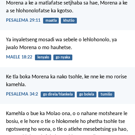
Morena a ke a matlafatse
setjhaba sa hae,
Morena a ke
a se hlohonolofatse
ka kgotso.
PESALEMA 29:11
maatla
khutšo
Ya inyaletseng mosadi wa sebele
o lehlohonolo,
ya
jwalo Morena o mo hauhetse.
MAELE 18:22
lenyalo
go nyaka
Ke tla boka Morena ka nako tsohle,
ke nne ke mo rorise
kamehla.
PESALEMA 34:2
go direla/hlankela
go bolela
tumišo
Kamehla o bue ka Molao ona, o o nahane motsheare le
bosiu, e le hore o tle o hlokomele ho phetha tsohle tse
ngotsweng ho wona, o tle o atlehe mesebetsing ya hao,