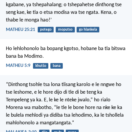
kgabane, ya tshepahalang; o tshepahetse dinthong tse
seng kae, ke tla o etsa modisa wa tse ngata. Kena, o
thabe le monga hao!’
MATHEU 25:21
potego
moputso
go hlankela
Ho lehlohonolo ba bopang kgotso,
hobane ba tla bitswa
bana ba Modimo.
MATHEU 5:9
khutšo
bana
“Dinthong tsohle tsa lona tlisang karolo e le nngwe ho
tse leshome, e le hore dijo di tle di be teng ka
Tempeleng ya ka. E, le ke le nteke jwalo,” ho rialo
Morena wa mabotho, “le tle le bone hore na nke ke ka
le bulela mehlodi ya didiba tsa lehodimo, ka le tshollela
mahlohonolo a mangatangata.”