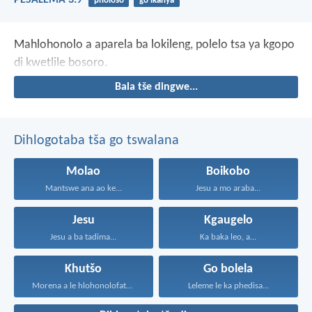
phološo
go ikanya
Mahlohonolo a aparela ba lokileng,
polelo tsa ya kgopo
di kwetlile bosoro.
Bala tše dingwe...
Dihlogotaba tša go tswalana
Molao
Boikobo
Mantswe ana ao ke...
Jesu a mo araba...
Jesu
Kgaugelo
Jesu a ba tadima...
Ka baka leo, a...
Khutšo
Go bolela
Morena a le hlohonolofatse...
Leleme le ka phedisa...