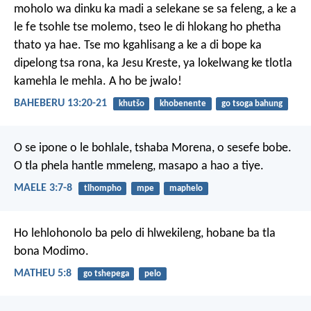
moholo wa dinku ka madi a selekane se sa feleng, a ke a
le fe tsohle tse molemo, tseo le di hlokang ho phetha
thato ya hae. Tse mo kgahlisang a ke a di bope ka
dipelong tsa rona, ka Jesu Kreste, ya lokelwang ke tlotla
kamehla le mehla. A ho be jwalo!
BAHEBERU 13:20-21
khutšo
khobenente
go tsoga bahung
O se ipone o le bohlale,
tshaba Morena, o sesefe bobe.
O tla phela hantle mmeleng,
masapo a hao a tiye.
MAELE 3:7-8
tlhompho
mpe
maphelo
Ho lehlohonolo
ba pelo di hlwekileng,
hobane ba tla
bona Modimo.
MATHEU 5:8
go tshepega
pelo