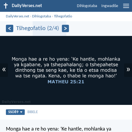
DailyVerses.net
Dihlogotaba
Ingwadiše
DailyVerses.net
›
Dihlogotaba
›
Tšhegofatšo
Tšhegofatšo (2/4)
«
»
SSO89
BIBELE
Monga hae a re ho yena: ‘Ke hantle, mohlanka ya