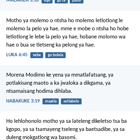
MALAKIEA 3:10
dijo
go fa
puno
Motho ya molemo o ntsha ho molemo letlotlong le
molemo la pelo ya hae, mme e mobe o ntsha ho hobe
letlotlong le lebe la pelo ya hae, hobane molomo wa
hae o bua se tletseng ka pelong ya hae.
LUKA 6:45
sebe
go bolela
Morena Modimo ke yena
ya mmatlafatsang,
ya
potlakisang maoto a ka
jwaloka a dikgama,
ya
ntsamaisang hodima dihlaba.
HABAKUKE 3:19
maatla
setlabelo
Ho lehlohonolo motho
ya sa lateleng dikeletso
tsa ba
kgopo,
ya sa tsamayeng
tseleng ya baetsadibe,
ya sa
duleng mokgatlong wa basomi.