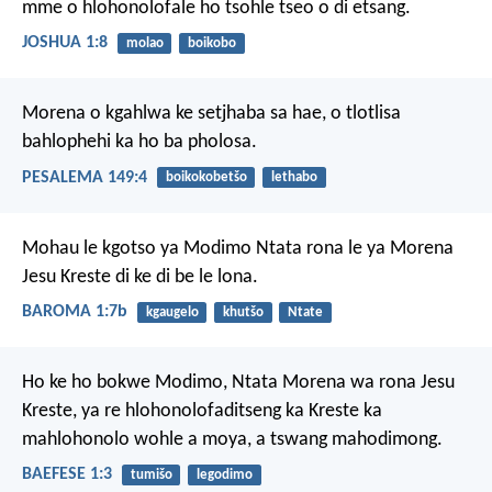
mme o hlohonolofale ho tsohle tseo o di etsang.
JOSHUA 1:8
molao
boikobo
Morena o kgahlwa ke setjhaba sa hae,
o tlotlisa
bahlophehi
ka ho ba pholosa.
PESALEMA 149:4
boikokobetšo
lethabo
Mohau le kgotso ya Modimo Ntata rona le ya Morena
Jesu Kreste di ke di be le lona.
BAROMA 1:7b
kgaugelo
khutšo
Ntate
Ho ke ho bokwe Modimo, Ntata Morena wa rona Jesu
Kreste, ya re hlohonolofaditseng ka Kreste ka
mahlohonolo wohle a moya, a tswang mahodimong.
BAEFESE 1:3
tumišo
legodimo