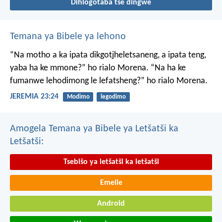
Dihlogotaba tše dingwe
Temana ya Bibele ya lehono
“Na motho a ka ipata
dikgotjheletsaneng,
a ipata teng,
yaba ha ke mmone?”
ho rialo Morena.
“Na ha ke
fumanwe
lehodimong le lefatsheng?”
ho rialo Morena.
JEREMIA 23:24
Modimo
legodimo
Amogela Temana ya Bibele ya Letšatši ka
Letšatši:
Tsebišo ya letšatši ka letšatši
Emeile
Android