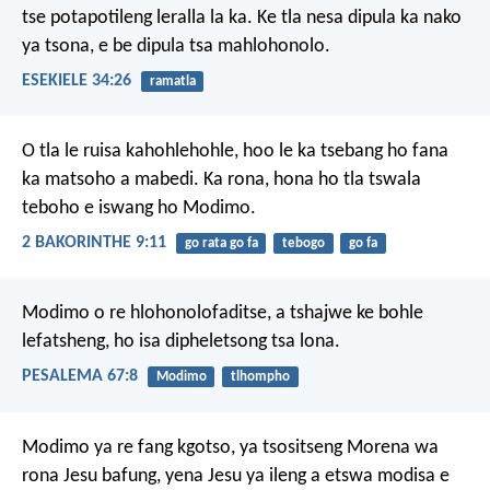
tse potapotileng leralla la ka. Ke tla nesa dipula ka nako
ya tsona, e be dipula tsa mahlohonolo.
ESEKIELE 34:26
ramatla
O tla le ruisa kahohlehohle, hoo le ka tsebang ho fana
ka matsoho a mabedi. Ka rona, hona ho tla tswala
teboho e iswang ho Modimo.
2 BAKORINTHE 9:11
go rata go fa
tebogo
go fa
Modimo o re hlohonolofaditse,
a tshajwe ke bohle
lefatsheng,
ho isa dipheletsong tsa lona.
PESALEMA 67:8
Modimo
tlhompho
Modimo ya re fang kgotso, ya tsositseng Morena wa
rona Jesu bafung, yena Jesu ya ileng a etswa modisa e