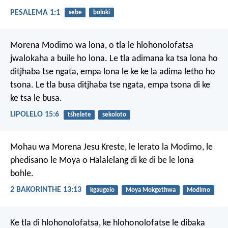
PESALEMA 1:1
sebe
boloki
Morena Modimo wa lona, o tla le hlohonolofatsa
jwalokaha a buile ho lona. Le tla adimana ka tsa lona ho
ditjhaba tse ngata, empa lona le ke ke la adima letho ho
tsona. Le tla busa ditjhaba tse ngata, empa tsona di ke
ke tsa le busa.
LIPOLELO 15:6
tšhelete
sekoloto
Mohau wa Morena Jesu Kreste, le lerato la Modimo, le
phedisano le Moya o Halalelang di ke di be le lona
bohle.
2 BAKORINTHE 13:13
kgaugelo
Moya Mokgethwa
Modimo
Ke tla di hlohonolofatsa, ke hlohonolofatse le dibaka