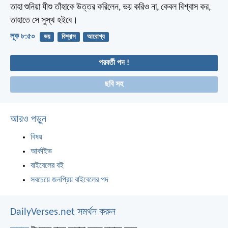
তাহা শুনিয়া যীশু তাঁহাকে উত্তর করিলেন, ভয় করিও না, কেবল বিশ্বাস কর,
তাহাতে সে সুস্থ হইবে।
লূক ৮:৫০
ভয়
বিশ্বাস
আরোগ্য
পরবর্তী পদ !
ছবি সহ
আরও পড়ুন
বিষয়
আর্কাইভ
বাইবেলের বই
সবচেয়ে জনপ্রিয় বাইবেলের পদ
DailyVerses.net সমর্থন করুন