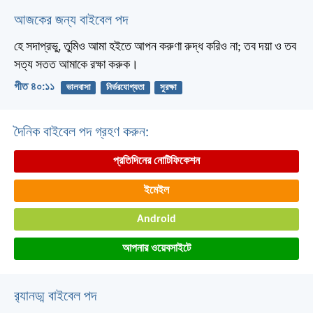
আজকের জন্য বাইবেল পদ
হে সদাপ্রভু, তুমিও আমা হইতে আপন করুণা রুদ্ধ করিও না;
তব দয়া ও তব
সত্য সতত আমাকে রক্ষা করুক।
গীত ৪০:১১
ভালবাসা
নির্ভরযোগ্যতা
সুরক্ষা
দৈনিক বাইবেল পদ গ্রহণ করুন:
প্রতিদিনের নোটিফিকেশন
ইমেইল
Android
আপনার ওয়েবসাইটে
র‌্যানড্ম বাইবেল পদ