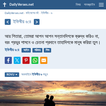
DailyVerses.net
বিষয়
সাবস্ক্রাইব
DailyVerses.net
›
বাইবেলের বই
›
ইফিষীয়
›
৬
ইফিষীয় ৬:৪
আর পিতারা, তোমরা আপন আপন সন্তানদিগকে ক্রুদ্ধ করিও না,
বরং প্রভুর শাসনে ও চেতনা প্রদানে তাহাদিগকে মানুষ করিয়া তুল।
ইফিষীয় ৬:৪
আইন
পরিবার
শিশু
অনলাইনে
ইফিষীয় ৬
পড়ুন
ROVU