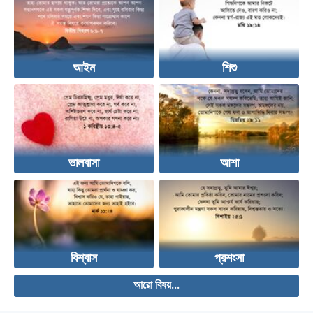
আইন
শিশু
ভালবাসা
আশা
বিশ্বাস
প্রশংসা
আরো বিষয়...