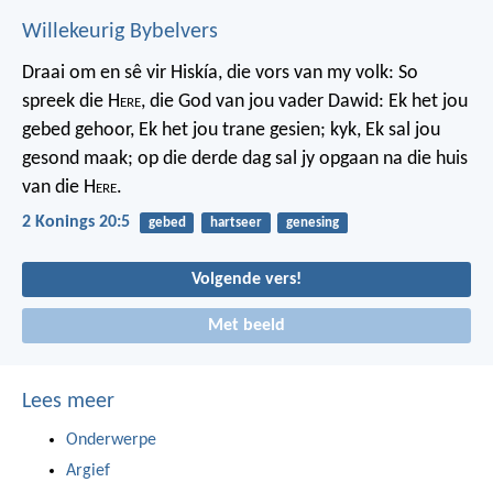
Willekeurig Bybelvers
Draai om en sê vir Hiskía, die vors van my volk: So
spreek die H
ere
, die God van jou vader Dawid: Ek het jou
gebed gehoor, Ek het jou trane gesien; kyk, Ek sal jou
gesond maak; op die derde dag sal jy opgaan na die huis
van die H
ere
.
2 Konings 20:5
gebed
hartseer
genesing
Volgende vers!
Met beeld
Lees meer
Onderwerpe
Argief