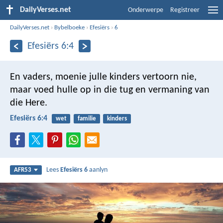
DailyVerses.net
Onderwerpe
Registreer
DailyVerses.net
›
Bybelboeke
›
Efesiërs
›
6
Efesiërs 6:4
En vaders, moenie julle kinders vertoorn nie,
maar voed hulle op in die tug en vermaning van
die Here.
Efesiërs 6:4
wet
familie
kinders
Lees
Efesiërs 6
aanlyn
AFR53