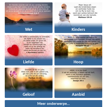
Wet
Kinders
Liefde
Hoop
Geloof
Aanbid
Meer onderwerpe...