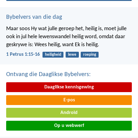
Bybelvers van die dag
Maar soos Hy wat julle geroep het, heilig is, moet julle
ook in jul hele lewenswandel heilig word, omdat daar
geskrywe is: Wees heilig, want Ek is heilig.
1 Petrus 1:15-16
heiligheid
lewe
roeping
Ontvang die Daaglikse Bybelvers:
Daaglikse kennisgewing
E-pos
Android
Op u webwerf