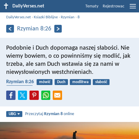
DailyVerses.net
Tematy
Rejestrowac
DailyVerses.net
›
Ksiazki Biblijne
›
Rzymian
›
8
Rzymian 8:26
Podobnie i Duch dopomaga naszej słabości. Nie
wiemy bowiem, o co powinniśmy się modlić, jak
trzeba, ale sam Duch wstawia się za nami w
niewysłowionych westchnieniach.
Rzymian 8:26
mówić
Duch
modlitwa
słabość
wyposażenie
Przeczytaj
Rzymian 8
online
UBG