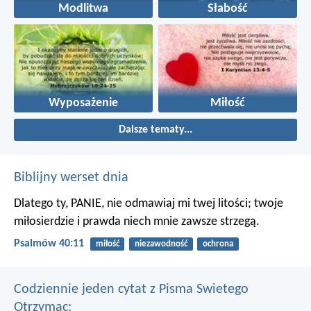
Modlitwa
Słabość
Wyposażenie
Miłość
Dalsze tematy...
Biblijny werset dnia
Dlatego ty, PANIE, nie odmawiaj mi twej litości;
twoje
miłosierdzie i prawda niech mnie zawsze strzegą.
Psalmów 40:11
miłość
niezawodność
ochrona
Codziennie jeden cytat z Pisma Swietego
Otrzymac: