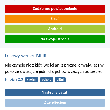
Codzienne powiadomienie
Email
Android
Na twojej stronie
Losowy werset Biblii
Nie czyńcie nic z kłótliwości ani z próżnej chwały, lecz w
pokorze uważajcie jedni drugich za wyższych od siebie.
Filipian 2:3
egoizm
pokora
bliźni
Nastepny cytat!
Z ze zdjeciem