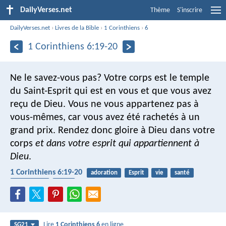
DailyVerses.net
Thème
S'inscrire
DailyVerses.net
›
Livres de la Bible
›
1 Corinthiens
›
6
1 Corinthiens 6:19-20
Ne le savez-vous pas? Votre corps est le temple
du Saint-Esprit qui est en vous et que vous avez
reçu de Dieu. Vous ne vous appartenez pas à
vous-mêmes, car vous avez été rachetés à un
grand prix. Rendez donc gloire à Dieu dans votre
corps
et dans votre esprit qui appartiennent à
Dieu
.
1 Corinthiens 6:19-20
adoration
Esprit
vie
santé
Saint-Ésprit
corps
Lire
1 Corinthiens 6
en ligne
SG21