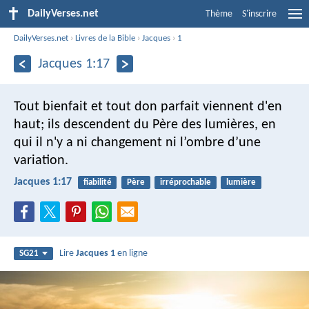
DailyVerses.net
Thème
S'inscrire
DailyVerses.net
›
Livres de la Bible
›
Jacques
›
1
Jacques 1:17
Tout bienfait et tout don parfait viennent d'en
haut; ils descendent du Père des lumières, en
qui il n'y a ni changement ni l’ombre d’une
variation.
Jacques 1:17
fiabilité
Père
irréprochable
lumière
Lire
Jacques 1
en ligne
SG21