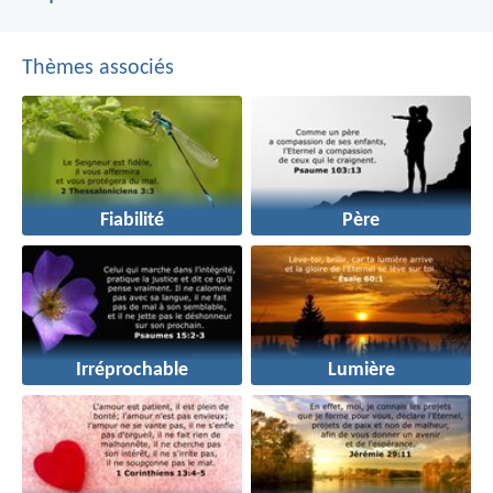
Thèmes associés
Fiabilité
Père
Irréprochable
Lumière