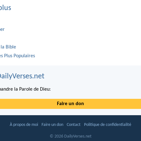
plus
er
 la Bible
es Plus Populaires
DailyVerses.net
andre la Parole de Dieu:
Faire un don
À propos de moi
Faire un don
Contact
Politique de confidentialité
© 2026 DailyVerses.net