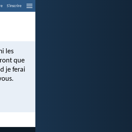
re
S'inscrire
i les
tront que
d je ferai
vous.