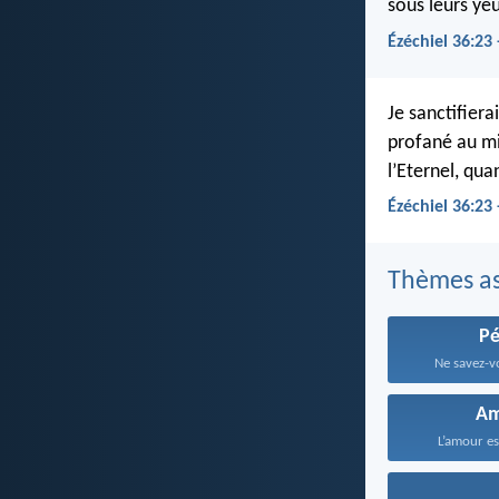
sous leurs ye
Ézéchiel 36:23
Je sanctifier
profané au mil
l’Eternel, qua
Ézéchiel 36:23
Thèmes as
P
Ne savez-v
A
L’amour est