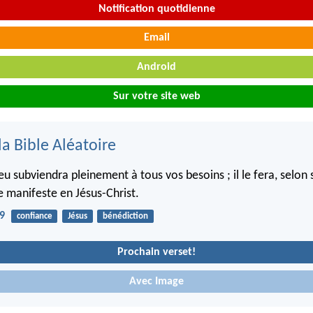
Notification quotidienne
Email
Android
Sur votre site web
la Bible Aléatoire
u subviendra pleinement à tous vos besoins ; il le fera, selon 
e manifeste en Jésus-Christ.
19
confiance
Jésus
bénédiction
Prochain verset!
Avec Image