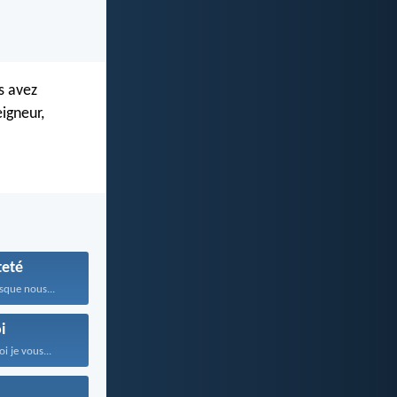
s avez
eigneur,
teté
sque nous...
i
i je vous...