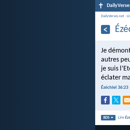
DailyVerse
DailyVerses.net
›
Li
Ézé
Je démontr
autres peu
je suis l’E
éclater m
Ézéchiel 36:23
Lire
Éz
BDS