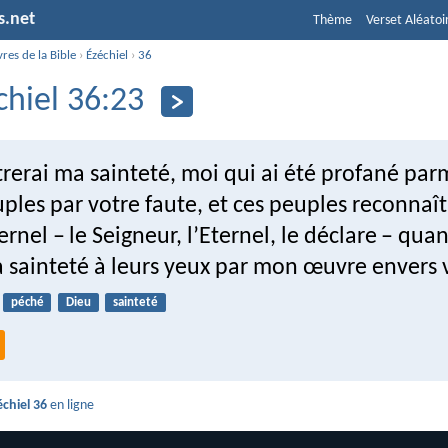
s.net
Thème
Verset Aléatoi
vres de la Bible
›
Ézéchiel
›
36
chiel 36:23
erai ma sainteté, moi qui ai été profané parm
ples par votre faute, et ces peuples reconnaî
ternel – le Seigneur, l’Eternel, le déclare – quan
a sainteté à leurs yeux par mon œuvre envers 
péché
Dieu
sainteté
échiel 36
en ligne