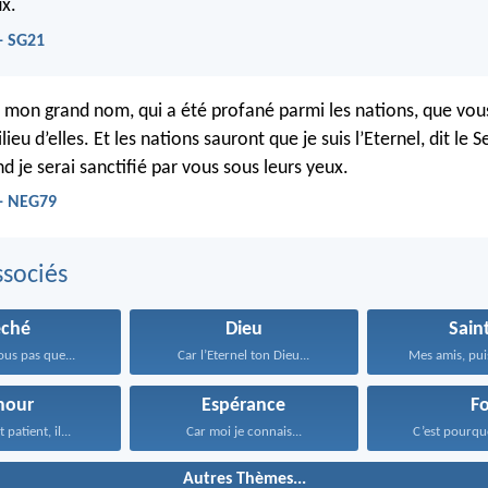
ux.
 - SG21
ai mon grand nom, qui a été profané parmi les nations, que vou
ieu d’elles. Et les nations sauront que je suis l’Eternel, dit le S
nd je serai sanctifié par vous sous leurs yeux.
 - NEG79
sociés
éché
Dieu
Sain
ous pas que...
Car l’Eternel ton Dieu...
Mes amis, pui
mour
Espérance
Fo
 patient, il...
Car moi je connais...
C’est pourquo
Autres Thèmes...