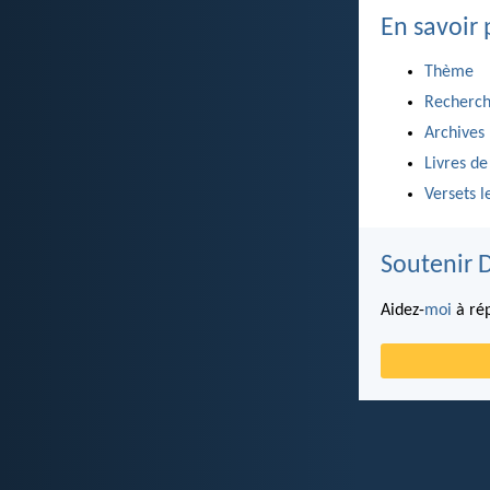
En savoir 
Thème
Recherch
Archives
Livres de
Versets l
Soutenir 
Aidez-
moi
à rép