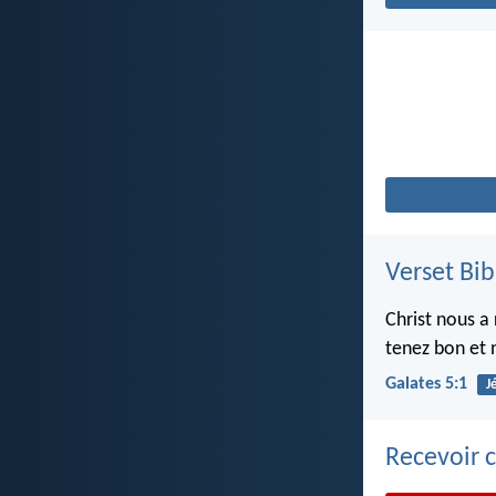
Verset Bib
Christ nous a 
tenez bon et 
Galates 5:1
J
Recevoir c