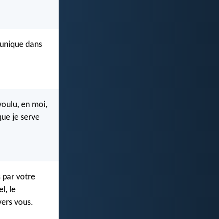
 unique dans
voulu, en moi,
que je serve
 par votre
l, le
vers vous.