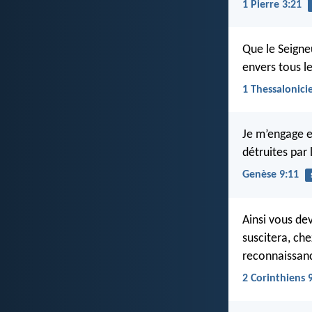
1 Pierre 3:21
Que le Seigne
envers tous l
1 Thessalonici
Je m’engage e
détruites par 
Genèse 9:11
Ainsi vous de
suscitera, ch
reconnaissanc
2 Corinthiens 