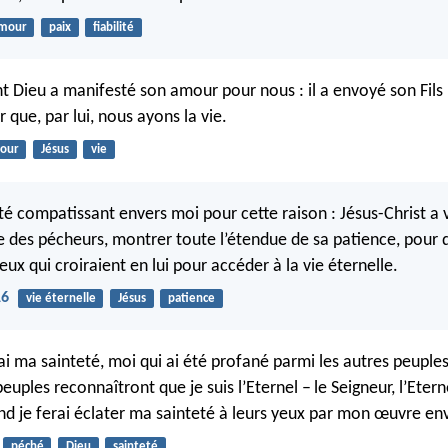
mour
paix
fiabilité
 Dieu a manifesté son amour pour nous : il a envoyé son Fils
que, par lui, nous ayons la vie.
our
Jésus
vie
té compatissant envers moi pour cette raison : Jésus-Christ a 
e des pécheurs, montrer toute l’étendue de sa patience, pour 
ux qui croiraient en lui pour accéder à la vie éternelle.
16
vie éternelle
Jésus
patience
i ma sainteté, moi qui ai été profané parmi les autres peuples
peuples reconnaîtront que je suis l’Eternel – le Seigneur, l’Eterne
nd je ferai éclater ma sainteté à leurs yeux par mon œuvre en
péché
Dieu
sainteté