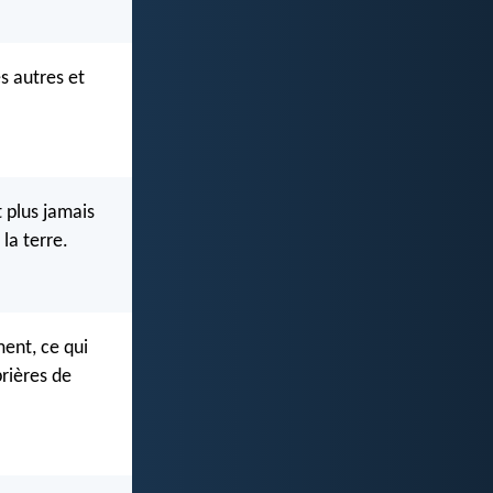
s autres et
 plus jamais
 la terre.
ment, ce qui
rières de