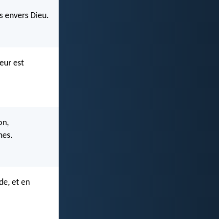
s envers Dieu.
eur est
on,
mes.
de, et en