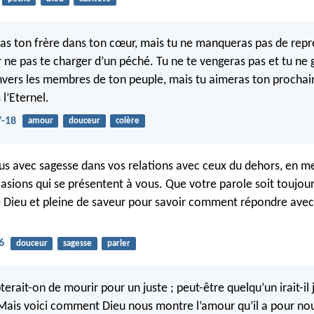
pas ton frère dans ton cœur, mais tu ne manqueras pas de rep
 ne pas te charger d’un péché. Tu ne te vengeras pas et tu ne 
vers les membres de ton peuple, mais tu aimeras ton procha
l’Eternel.
7-18
amour
douceur
colère
s avec sagesse dans vos relations avec ceux du dehors, en me
casions qui se présentent à vous. Que votre parole soit toujou
e Dieu et pleine de saveur pour savoir comment répondre ave
6
douceur
sagesse
parler
erait-on de mourir pour un juste ; peut-être quelqu’un irait-il
 Mais voici comment Dieu nous montre l’amour qu’il a pour nou