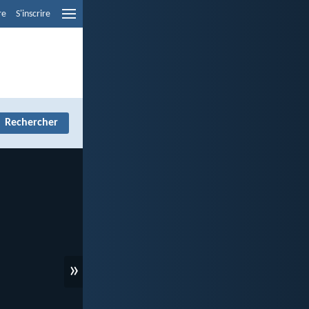
re
S'inscrire
»