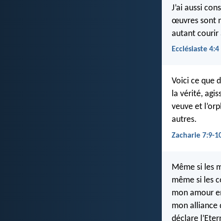
J’ai aussi co
œuvres sont mo
autant courir 
Ecclésiaste 4:4
Voici ce que 
la vérité, agi
veuve et l’orp
autres.
Zacharie 7:9-1
Même si les 
même si les c
mon amour en
mon alliance 
déclare l’Eter