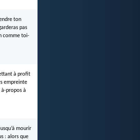
rendre ton
garderas pas
in comme toi-
ttant à profit
rs empreinte
c à-propos à
 jusqu’à mourir
s : alors que