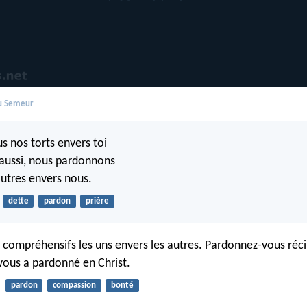
du Semeur
 nos torts envers toi
ussi, nous pardonnons
autres envers nous.
dette
pardon
prière
 compréhensifs les uns envers les autres. Pardonnez-vous ré
ous a pardonné en Christ.
pardon
compassion
bonté