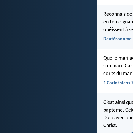
Reconnais donc
en témoignant
obéissent à 
Deutéronome 
Que le mari a
son mari. Car 
corps du mari 
1 Corinthiens 
C’est ainsi q
baptême. Celu
Dieu avec une
Christ.