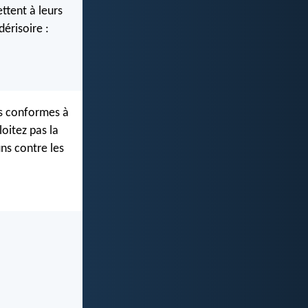
ttent à leurs
dérisoire :
ts conformes à
oitez pas la
uns contre les