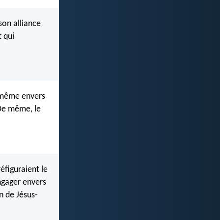
son alliance
 qui
e même envers
 De même, le
éfiguraient le
engager envers
n de Jésus-