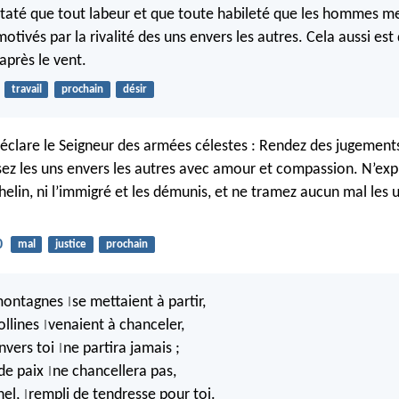
nstaté que tout labeur et que toute habileté que les hommes me
tivés par la rivalité des uns envers les autres. Cela aussi est 
après le vent.
travail
prochain
désir
déclare le Seigneur des armées célestes : Rendez des jugemen
ssez les uns envers les autres avec amour et compassion. N’expl
helin, ni l’immigré et les démunis, et ne tramez aucun mal les 
0
mal
justice
prochain
montagnes
se mettaient à partir,
|
ollines
venaient à chanceler,
|
vers toi
ne partira jamais ;
|
de paix
ne chancellera pas,
|
nel,
rempli de tendresse pour toi.
|