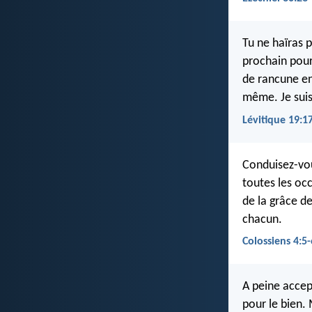
Tu ne haïras 
prochain pour
de rancune en
même. Je suis 
Lévitique 19:1
Conduisez-vou
toutes les oc
de la grâce d
chacun.
Colossiens 4:5-
A peine accept
pour le bien.