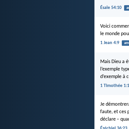
Ésaïe 54:10
a
Voici comment
le monde pour 
1 Jean 4:9
am
Mais Dieu a é
l’exemple typ
d’exemple à ce
1 Timothée 1:
Je démontrera
faute, et ces 
déclare – qua
Ézéchiel 36:23