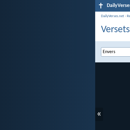
DailyVerse
DailyVerses.net
›
R
Versets
«