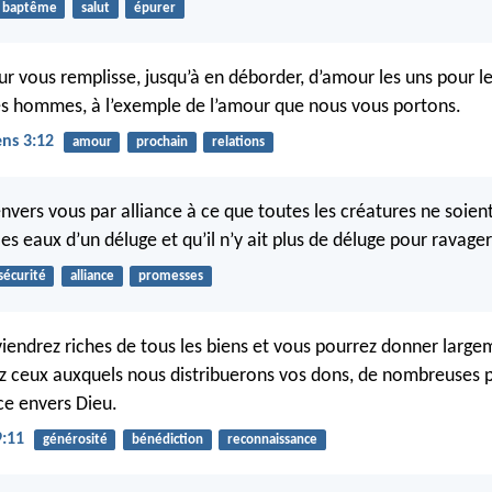
baptême
salut
épurer
ur vous remplisse, jusqu’à en déborder, d’amour les uns pour le
es hommes, à l’exemple de l’amour que nous vous portons.
ens 3:12
amour
prochain
relations
nvers vous par alliance à ce que toutes les créatures ne soient
les eaux d’un déluge et qu’il n’y ait plus de déluge pour ravager
sécurité
alliance
promesses
viendrez riches de tous les biens et vous pourrez donner large
ez ceux auxquels nous distribuerons vos dons, de nombreuses p
e envers Dieu.
9:11
générosité
bénédiction
reconnaissance