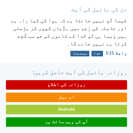
دن کی بائبل کی آیت
جَیسا تُو نہیں جانتا ہے کہ ہوا کی کیا راہ ہے
اور حامِلہ کی رَحِم میں ہڈِّیاں کیوں کر بڑھتی
ہیں وَیسا ہی تُو خُدا کے کاموں کو جو سب کُچھ
کرتا ہے نہیں جانے گا۔
واعِظ 11:‏5
خدا
سمجھنا
روزانہ بائبل کی آیت حاصل کریں:
روزانہ کی اطلاع
ای میل
Android
آپ کی ویب سائٹ پر