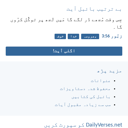
بے ترتیب بائبل آیت
جِس وقت مُجھے ڈر لگے گا
مَیں تُجھ پر توکُّل کرُوں
گا۔
زبُور 56:‏3
بھروسہ
خدا
خوف
اگلی آیت!
مزید پڑھ
عنوانات
محفوظ شدہ دستاویزات
بائبل کی کتابیں
سب سے زیادہ مقبول آیات
DailyVerses.net کو سپورٹ کریں