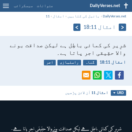
DailyVerses.net
عنوانات
سبسکرائب
DailyVerses.net
›
بائبل کی کتابیں
›
امثال
›
11
امثال 11:‏18
شرِیر کی کمائی باطِل ہے لیکن صداقت بونے
والا حقِیقی اجر پاتا ہے۔
امثال 11:‏18
گناہ
راستبازی
اجر
امثال 11
آن لائن پڑھیں
URD