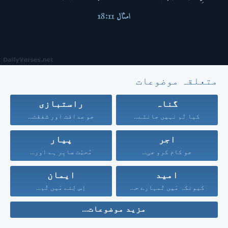
متعلقہ موضوعات
گناہ
راستبازی
کیا تُم نہیں جانتے...
جو صداقت اور شفقت...
اجر
پیار
جو کام کرو جی...
مُحبّت صابِر ہے اور...
امید
ایمان
کیونکہ مَیں تُمہارے حق...
اِس لِئے مَیں تُم...
مزید موضوعات...