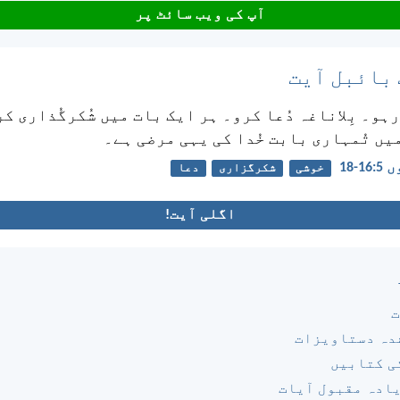
آپ کی ویب سائٹ پر
 بائبل آیت
رہو۔ بِلاناغہ دُعا کرو۔ ہر ایک بات میں شُکرگُذاری ک
 میں تُمہاری بابت خُدا کی یہی مرضی ہے۔
خوشی
شکرگزاری
دعا
اگلی آیت!
ت
دہ دستاویزات
ی کتابیں
یادہ مقبول آیات