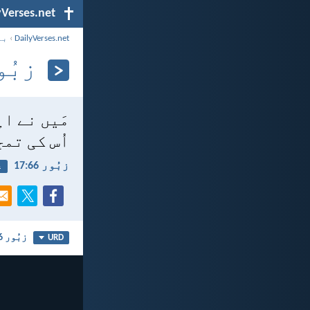
yVerses.net
DailyVerses.net
›
با
زبُور 66
مَیں نے اپ
اُس کی تمج
زبُور 66:‏17
ع
زبُور 66
URD