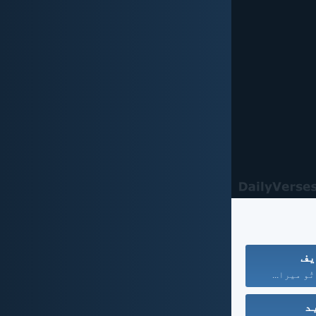
یف
تُو میرا...
د