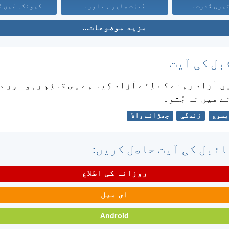
یری قُدرت...
مُحبّت صابِر ہے اور...
کیونکہ مَیں تُ
مزید موضوعات...
بل کی آیت
ں آزاد رہنے کے لِئے آزاد کِیا ہے پس قائِم رہو اور 
ئے میں نہ جُتو۔
یسوع
زندگی
چھڑانے والا
ئبل کی آیت حاصل کریں:
روزانہ کی اطلاع
ای میل
Android