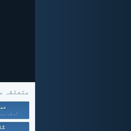
متعلقہ م
عبا
اَے خُداوند!
گا