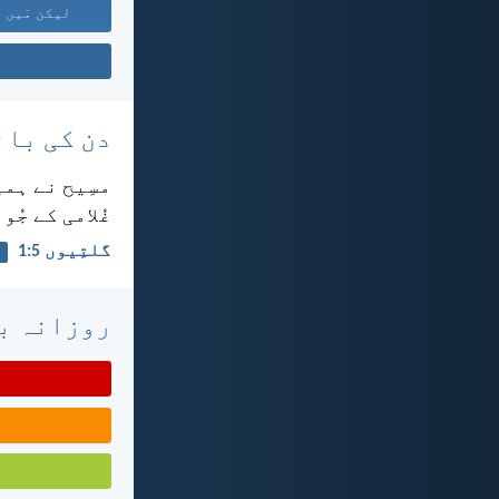
لیکن مَیں ت
دن کی بائ
مسِیح نے ہمی
غُلامی کے جُو
گلتِیوں 5:‏1
روزانہ با