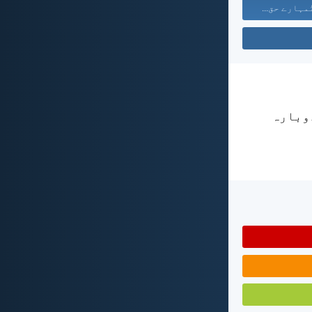
مہارے حق...
دوبارہ