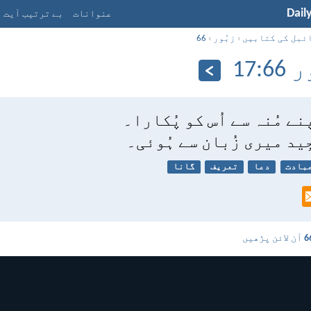
Dail
عنوانات
بے ترتیب آیت
ئبل کی کتابیں
›
زبُور
›
66
:‏17
نے مُنہ سے اُس کو پُکارا۔
ِید میری زُبان سے ہُوئی۔
بادت
دعا
تعریف
گانا
آن لائن پڑھیں