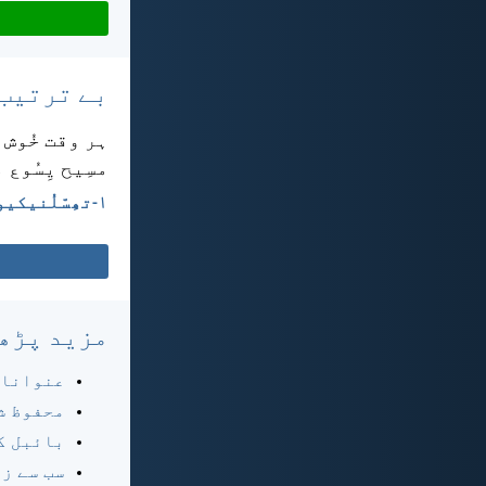
بے ترتیب
ہر وقت خُوش 
مسِیح یِسُوع
۱-تھِسّلُنیکیوں 5:‏16-‏18
مزید پڑھ
عنوانا
محفوظ ش
بائبل ک
سب سے ز