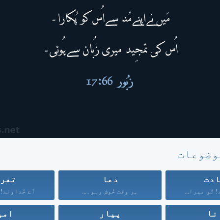
وضوعات
دت
دعا
تعر
 تُو میرا...
ہر وقت خُوش رہو۔...
اَے خُداوند! 
نا
پیار
امی