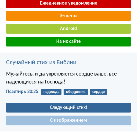
Ежедневное уведомление
Э-почты
Android
На их сайте
Случайный стих из Библии
Мужайтесь, и да укрепляется сердце ваше,
все
надеющиеся на Господа!
Псалтирь 30:25
надежда
ободрение
сердце
Следующий стих!
С изображением