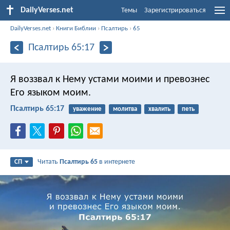
DailyVerses.net
Темы
Зарегистрироваться
DailyVerses.net
›
Книги Библии
›
Псалтирь
›
65
Псалтирь 65:17
Я воззвал к Нему устами моими
и превознес
Его языком моим.
Псалтирь 65:17
уважение
молитва
хвалить
петь
Читать
Псалтирь 65
в интернете
СП