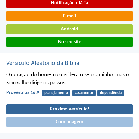
Notificação diária
E-mail
Android
No seu site
Versículo Aleatório da Bíblia
O coração do homem considera o seu caminho,
mas o
S
enhor
lhe dirige os passos.
Provérbios 16:9
planejamento
casamento
dependência
Próximo versículo!
Com imagem