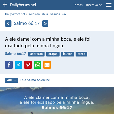
DailyVerses.net
Temas
Inscreva-se
DailyVerses.net
›
Livros da Bíblia
›
Salmos
›
66
Salmo 66:17
A ele clamei com a minha boca,
e ele foi
exaltado pela minha língua.
Salmo 66:17
adoração
oração
louvor
canto
Leia
Salmo 66
online
ARC