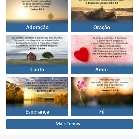
Adoração
Oração
Canto
Amor
Esperança
Fé
Mais Temas...