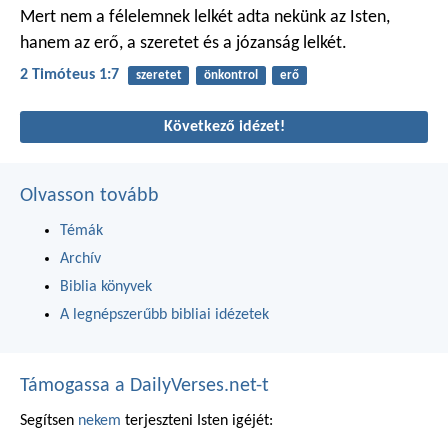
Mert nem a félelemnek lelkét adta nekünk az Isten,
hanem az erő, a szeretet és a józanság lelkét.
2 Timóteus 1:7
szeretet
önkontrol
erő
Következő idézet!
Olvasson tovább
Témák
Archív
Biblia könyvek
A legnépszerűbb bibliai idézetek
Támogassa a DailyVerses.net-t
Segítsen
nekem
terjeszteni Isten igéjét: