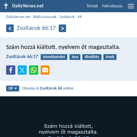
DailyVerses.net
Témák
Feliratkozás
DailyVerses.net
›
Biblia könyvek
›
Zsoltárok
›
66
Zsoltárok 66:17
Szám hozzá kiáltott,
nyelvem őt magasztalta.
Zsoltárok 66:17
istentisztelet
ima
dicsőítés
ének
Olvassa el
Zsoltárok 66
online
UF