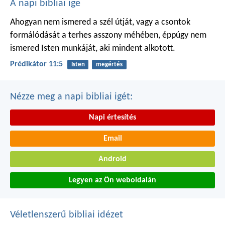
A napi bibliai ige
Ahogyan nem ismered a szél útját,
vagy a csontok
formálódását
a terhes asszony méhében,
éppúgy nem
ismered Isten munkáját,
aki mindent alkotott.
Prédikátor 11:5
Isten
megértés
Nézze meg a napi bibliai igét:
Napi értesítés
Email
Android
Legyen az Ön weboldalán
Véletlenszerű bibliai idézet