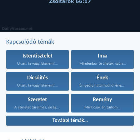
Kapcsolódó témák
Istentisztelet
Ima
Uram, te vagy Istenem!...
Mindenkor örüljetek, szüntelenül imádkozzatok...
Dicsőítés
Ének
Uram, te vagy Istenem!...
Én pedig hatalmadról énekelek...
Szeretet
Remény
A szeretet türelmes, jóságos...
Mert csak én tudom...
További témák...