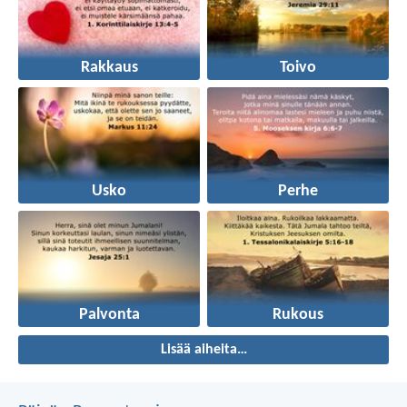
Rakkaus
Toivo
Usko
Perhe
Palvonta
Rukous
Lisää aiheita…