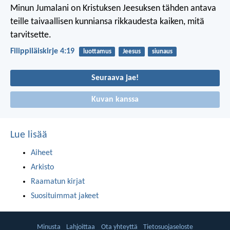
Minun Jumalani on Kristuksen Jeesuksen tähden antava
teille taivaallisen kunniansa rikkaudesta kaiken, mitä
tarvitsette.
Filippiläiskirje 4:19
luottamus
Jeesus
siunaus
Seuraava jae!
Kuvan kanssa
Lue lisää
Aiheet
Arkisto
Raamatun kirjat
Suosituimmat jakeet
Minusta
Lahjoittaa
Ota yhteyttä
Tietosuojaseloste