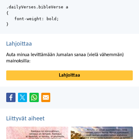
.dailyVerses.bibleVerse a
{
font-weight: bold;
}
Lahjoittaa
Auta minua levittämään Jumalan sanaa (vielä vähemmän)
mainoksilla:
Lahjoittaa
Liittyvät aiheet