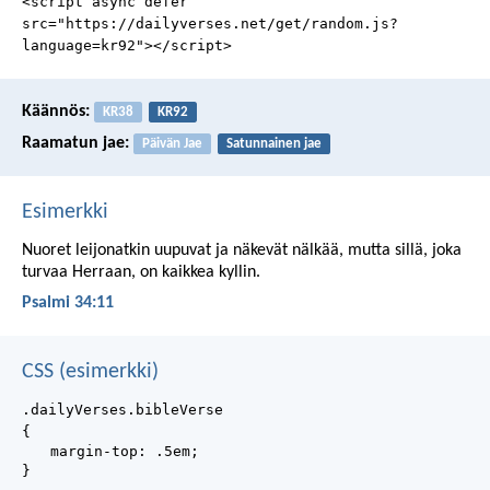
<script async defer
src="https://dailyverses.net/get/random.js?
language=kr92"></script>
Käännös:
KR38
KR92
Raamatun jae:
Päivän Jae
Satunnainen jae
Esimerkki
Nuoret leijonatkin uupuvat ja näkevät nälkää, mutta sillä, joka
turvaa Herraan, on kaikkea kyllin.
Psalmi 34:11
CSS (esimerkki)
.dailyVerses.bibleVerse
{
margin-top: .5em;
}