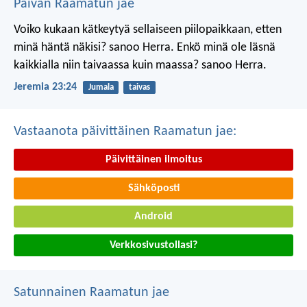
Päivän Raamatun jae
Voiko kukaan kätkeytyä sellaiseen piilopaikkaan, etten
minä häntä näkisi? sanoo Herra.
Enkö minä ole läsnä
kaikkialla niin taivaassa kuin maassa? sanoo Herra.
Jeremia 23:24
Jumala
taivas
Vastaanota päivittäinen Raamatun jae:
Päivittäinen ilmoitus
Sähköposti
Android
Verkkosivustollasi?
Satunnainen Raamatun jae