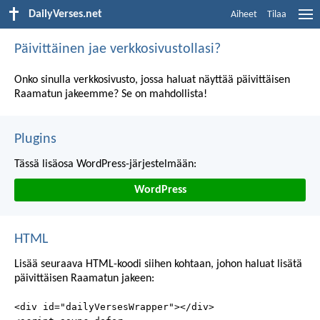
DailyVerses.net
Aiheet
Tilaa
Päivittäinen jae verkkosivustollasi?
Onko sinulla verkkosivusto, jossa haluat näyttää päivittäisen
Raamatun jakeemme? Se on mahdollista!
Plugins
Tässä lisäosa WordPress-järjestelmään:
WordPress
HTML
Lisää seuraava HTML-koodi siihen kohtaan, johon haluat lisätä
päivittäisen Raamatun jakeen:
<div id="dailyVersesWrapper"></div>