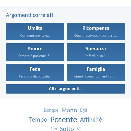
Argomenti correlati
Umiltà
Ricompensa
Con ogni umiltà e...
Qualunque cosa facciate, fatela...
Amore
Speranza
L’amore è paziente, è...
“Infatti io so i...
Fede
Famiglia
Perciò vi dico: tutte...
Questi comandamenti, che oggi...
Altri argomenti…
Mano
Dunque
Egli
Potente
Tempo
Affinché
Sotto
Suo
Vi