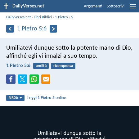
DailyVerses.net
Argomenti
Sottoscrivi
DailyVerses.net
›
Libri Biblici
›
1 Pietro
›
5
1 Pietro 5:6
Umiliatevi dunque sotto la potente mano di Dio,
affinché egli vi innalzi a suo tempo.
1 Pietro 5:6
umiltà
ricompensa
Leggi
1 Pietro 5
online
NR06