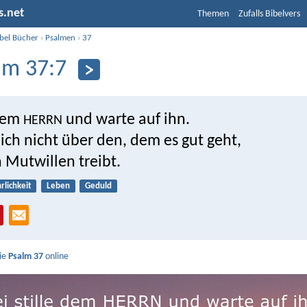
s.net
Themen
Zufalls Bibelvers
ibel Bücher
›
Psalmen
›
37
lm 37:7
 dem
und warte auf ihn.
HERRN
ich nicht über den, dem es gut geht,
 Mutwillen treibt.
rlichkeit
Leben
Geduld
Sie
Psalm 37
online