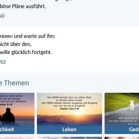
 böse Pläne ausführt.
eÜ
und warte auf ihn;
HERRN
nicht über den,
ille glücklich fortgeht.
U12
e Themen
ichkeit
Leben
Ged