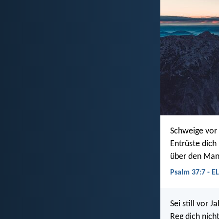
Schweige vo
Entrüste dich
über den Mann
Psalm 37:7 - E
Sei still vor 
Reg dich nicht