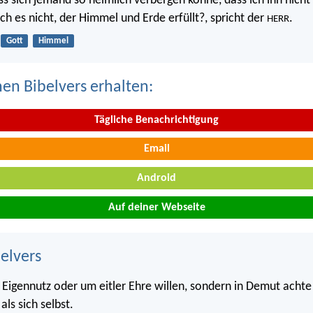
ss sich jemand so heimlich verbergen könne, dass ich ihn nicht 
 ich es nicht, der Himmel und Erde erfüllt?, spricht der
.
HERR
Gott
Himmel
nen Bibelvers erhalten:
Tägliche Benachrichtigung
Email
Android
Auf deiner Webseite
belvers
s Eigennutz oder um eitler Ehre willen, sondern in Demut achte
ls sich selbst.