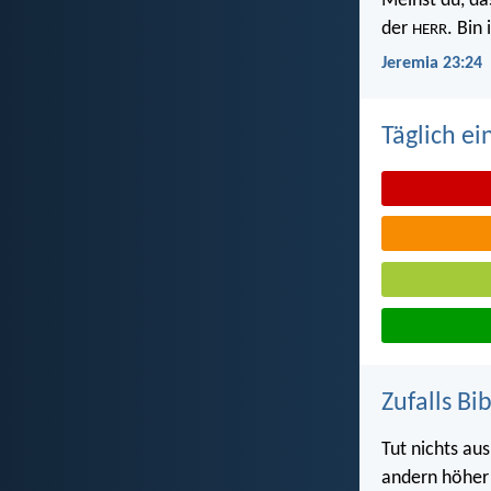
Meinst du, da
der
. Bin
HERR
Jeremia 23:24
Täglich ei
Zufalls Bi
Tut nichts au
andern höher a