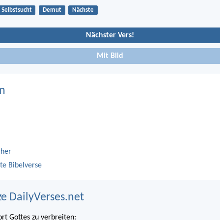
Selbstsucht
Demut
Nächste
Nächster Vers!
Mit Bild
n
cher
te Bibelverse
ze DailyVerses.net
ort Gottes zu verbreiten: