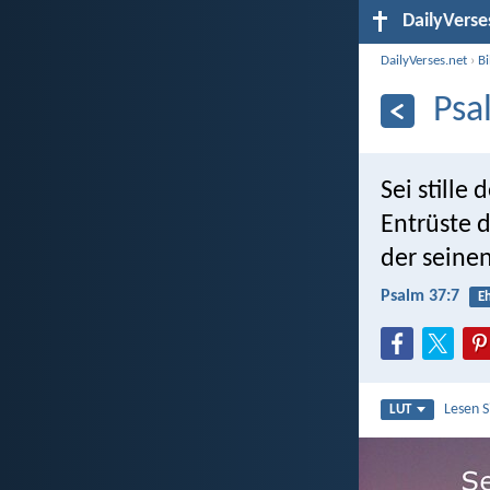
DailyVerse
DailyVerses.net
›
B
Psa
Sei stille
Entrüste d
der seinen
Psalm 37:7
Eh
Lesen 
LUT