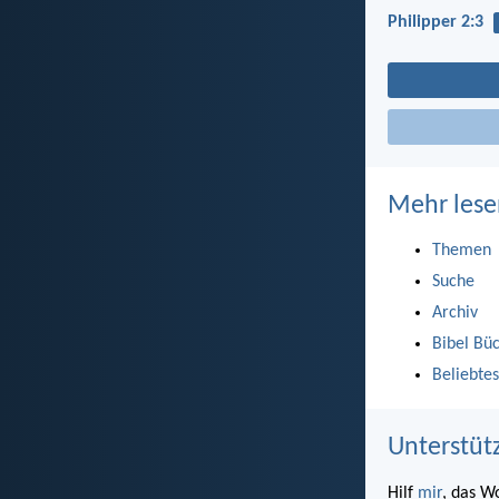
Philipper 2:3
Mehr lese
Themen
Suche
Archiv
Bibel Bü
Beliebtes
Unterstüt
Hilf
mir
, das W