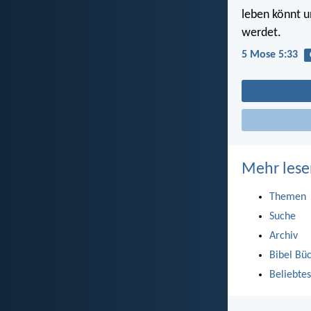
leben könnt u
werdet.
5 Mose 5:33
Mehr lese
Themen
Suche
Archiv
Bibel Bü
Beliebtes