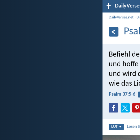
DailyVerse
DailyVerses.net
›
B
Psa
Befiehl 
und hoffe
und wird 
wie das Li
Psalm 37:5-6
Lesen 
LUT