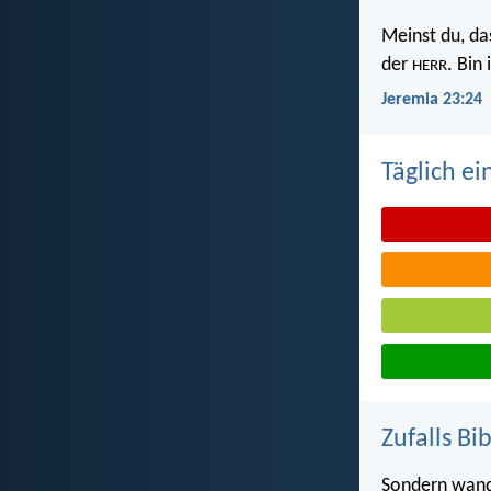
Meinst du, da
der
. Bin
HERR
Jeremia 23:24
Täglich ei
Zufalls Bi
Sondern wand