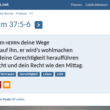
s.net
Themen
Zufalls Bibelvers
ibel Bücher
›
Psalmen
›
37
lm 37:5-6
dem
deine Wege
HERRN
 auf ihn, er wird’s wohlmachen
deine Gerechtigkeit heraufführen
cht und dein Recht wie den Mittag.
Vertrauen
Gerechtigkeit
Leben
Licht
Sie
Psalm 37
online