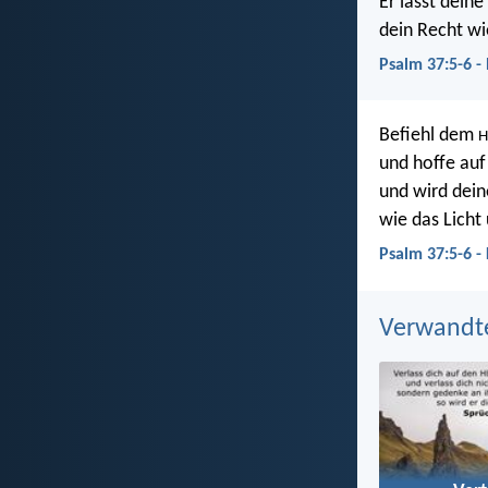
Er lässt deine
dein Recht wi
Psalm 37:5-6 -
Befiehl dem
H
und hoffe auf
und wird dein
wie das Licht
Psalm 37:5-6 -
Verwandt