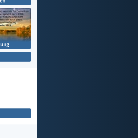
en
nung