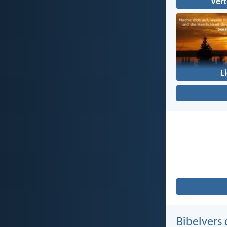
Ver
L
Bibelvers 