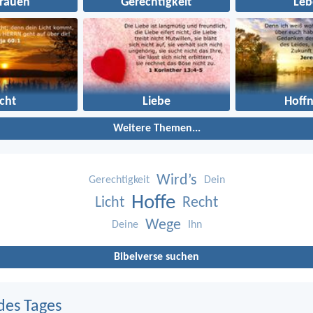
trauen
Gerechtigkeit
Leb
icht
Liebe
Hoff
Weitere Themen...
Wird’s
Gerechtigkeit
Dein
Hoffe
Licht
Recht
Wege
Deine
Ihn
Bibelverse suchen
des Tages