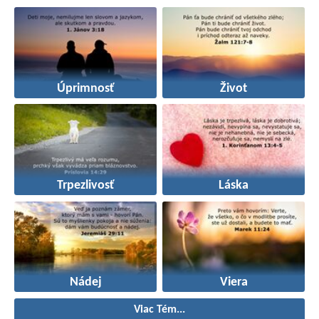
Úprimnosť
Život
Trpezlivosť
Láska
Nádej
Viera
Viac Tém...