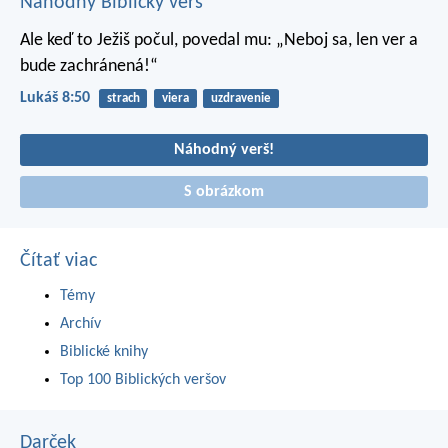
Náhodný Biblický verš
Ale keď to Ježiš počul, povedal mu: „Neboj sa, len ver a
bude zachránená!“
Lukáš 8:50
strach
viera
uzdravenie
Náhodný verš!
S obrázkom
Čítať viac
Témy
Archív
Biblické knihy
Top 100 Biblických veršov
Darček