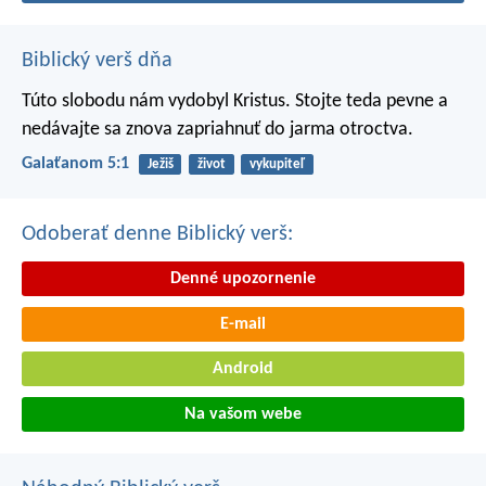
Biblický verš dňa
Túto slobodu nám vydobyl Kristus. Stojte teda pevne a
nedávajte sa znova zapriahnuť do jarma otroctva.
Galaťanom 5:1
Ježiš
život
vykupiteľ
Odoberať denne Biblický verš:
Denné upozornenie
E-mail
Android
Na vašom webe