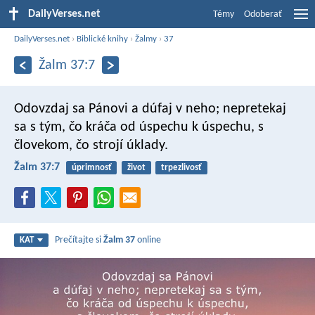
DailyVerses.net
Témy
Odoberať
DailyVerses.net
›
Biblické knihy
›
Žalmy
›
37
Žalm 37:7
Odovzdaj sa Pánovi
a dúfaj v neho;
nepretekaj
sa s tým, čo kráča od úspechu k úspechu,
s
človekom, čo strojí úklady.
Žalm 37:7
úprimnosť
život
trpezlivosť
Prečítajte si
Žalm 37
online
KAT