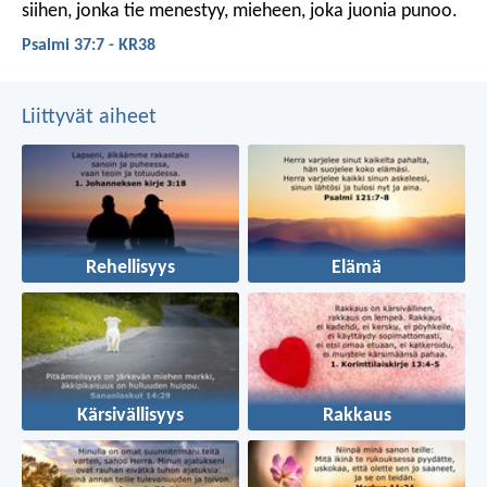
siihen, jonka tie menestyy,
mieheen, joka juonia punoo.
Psalmi 37:7 - KR38
Liittyvät aiheet
Rehellisyys
Elämä
Kärsivällisyys
Rakkaus