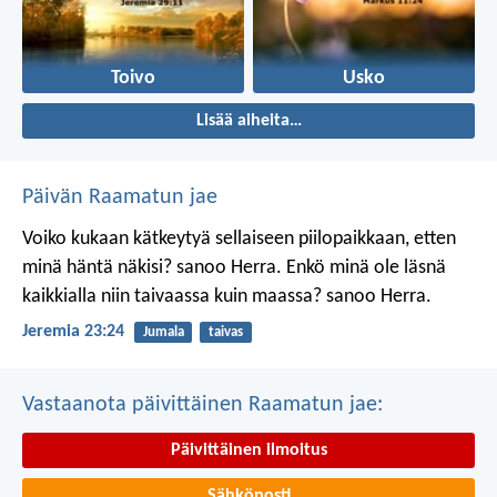
Toivo
Usko
Lisää aiheita…
Päivän Raamatun jae
Voiko kukaan kätkeytyä sellaiseen piilopaikkaan, etten
minä häntä näkisi? sanoo Herra.
Enkö minä ole läsnä
kaikkialla niin taivaassa kuin maassa? sanoo Herra.
Jeremia 23:24
Jumala
taivas
Vastaanota päivittäinen Raamatun jae:
Päivittäinen ilmoitus
Sähköposti