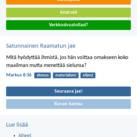
Android
Verkkosivustollasi?
Satunnainen Raamatun jae
Mitä hyödyttää ihmistä, jos hän voittaa omakseen koko
maailman mutta menettää sielunsa?
Markus 8:36
ahneus
materialismi
elämä
Seuraava jae!
Kuvan kanssa
Lue lisää
Aiheet