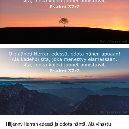
Hiljenny Herran edessä ja odota häntä.
Älä vihastu