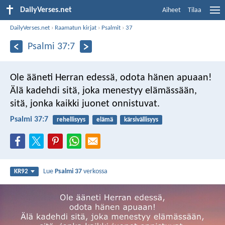
DailyVerses.net
Aiheet
Tilaa
DailyVerses.net
›
Raamatun kirjat
›
Psalmit
›
37
Psalmi 37:7
Ole ääneti Herran edessä,
odota hänen apuaan!
Älä kadehdi sitä, joka menestyy elämässään,
sitä, jonka kaikki juonet onnistuvat.
Psalmi 37:7
rehellisyys
elämä
kärsivällisyys
Lue
Psalmi 37
verkossa
KR92