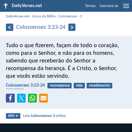
DailyVerses.net
Temas
Inscreva-se
DailyVerses.net
›
Livros da Bíblia
›
Colossenses
›
3
Colossenses 3:23-24
Tudo o que fizerem, façam de todo o coração,
como para o Senhor, e não para os homens,
sabendo que receberão do Senhor a
recompensa da herança. É a Cristo, o Senhor,
que vocês estão servindo.
Colossenses 3:23-24
recompensa
vida
recebimento
trabalho
Leia
Colossenses 3
online
NVI