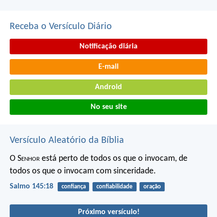
Receba o Versículo Diário
Notificação diária
E-mail
Android
No seu site
Versículo Aleatório da Bíblia
O S
enhor
está perto de todos os que o invocam,
de
todos os que o invocam com sinceridade.
Salmo 145:18
confiança
confiabilidade
oração
Próximo versículo!