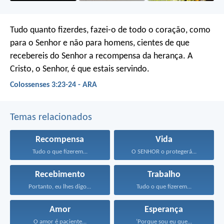
Tudo quanto fizerdes, fazei-o de todo o coração, como
para o Senhor e não para homens, cientes de que
recebereis do Senhor a recompensa da herança. A
Cristo, o Senhor, é que estais servindo.
Colossenses 3:23-24 - ARA
Temas relacionados
Recompensa
Vida
Tudo o que fizerem...
O SENHOR o protegerá...
Recebimento
Trabalho
Portanto, eu lhes digo...
Tudo o que fizerem...
Amor
Esperança
O amor é paciente...
‘Porque sou eu que...