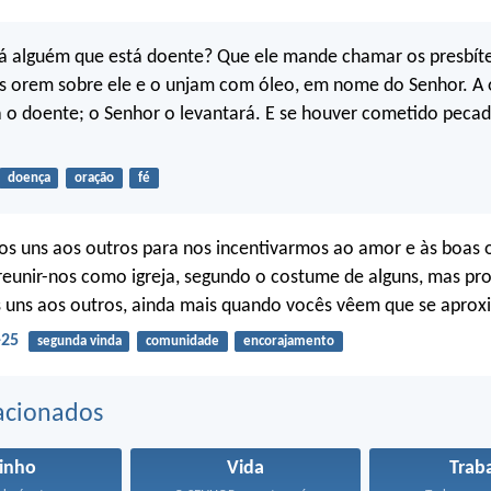
á alguém que está doente? Que ele mande chamar os presbíter
s orem sobre ele e o unjam com óleo, em nome do Senhor. A 
 o doente; o Senhor o levantará. E se houver cometido pecado
doença
oração
fé
s uns aos outros para nos incentivarmos ao amor e às boas 
reunir-nos como igreja, segundo o costume de alguns, mas p
 uns aos outros, ainda mais quando vocês vêem que se aprox
-25
segunda vinda
comunidade
encorajamento
acionados
zinho
Vida
Trab