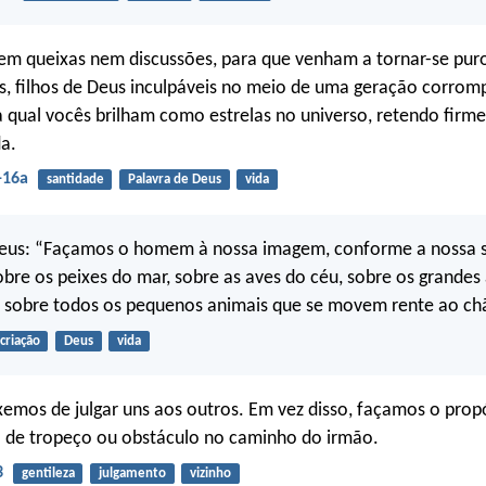
em queixas nem discussões, para que venham a tornar-se pur
is, filhos de Deus inculpáveis no meio de uma geração corrom
 qual vocês brilham como estrelas no universo, retendo firm
da.
-16a
santidade
Palavra de Deus
vida
Deus: “Façamos o homem à nossa imagem, conforme a nossa 
bre os peixes do mar, sobre as aves do céu, sobre os grandes
e sobre todos os pequenos animais que se movem rente ao ch
criação
Deus
vida
xemos de julgar uns aos outros. Em vez disso, façamos o prop
a de tropeço ou obstáculo no caminho do irmão.
3
gentileza
julgamento
vizinho