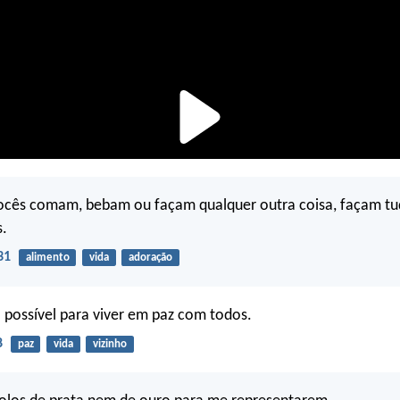
vocês comam, bebam ou façam qualquer outra coisa, façam tu
s.
31
alimento
vida
adoração
possível para viver em paz com todos.
8
paz
vida
vizinho