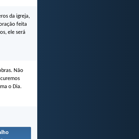
os da igreja,
oração feita
s, ele será
obras. Não
rocuremos
ima o Dia.
alho