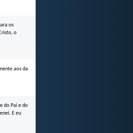
para os
risto, o
lmente aos da
e do Pai e do
enei. E eu