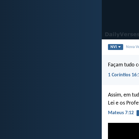
NVI
Nova Ve
Façam tudo 
1 Coríntios 16:
Assim, em tud
Lei e os Profe
Mateus 7:12