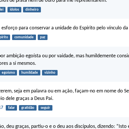
olos de prata nem de ouro para me representarem.
lei
ídolos
dinheiro
esforço para conservar a unidade do Espírito pelo vínculo da
pírito
comunidade
paz
or ambição egoísta ou por vaidade, mas humildemente cons
ores a si mesmos.
egoísmo
humildade
vizinho
izerem, seja em palavra ou em ação, façam-no em nome do Se
o dele graças a Deus Pai.
17
falar
gratidão
seguir
, deu graças, partiu-o e o deu aos discípulos, dizendo: “Isto