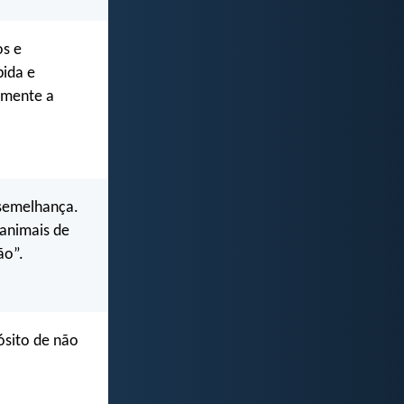
os e
pida e
emente a
semelhança.
 animais de
ão”.
ósito de não