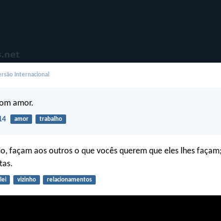
rsão Internacional
com amor.
14
amor
trabalho
o, façam aos outros o que vocês querem que eles lhes façam; 
tas.
lei
vizinho
relacionamentos