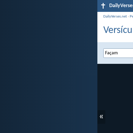
DailyVerse
DailyVerses.net
›
P
Versícu
«