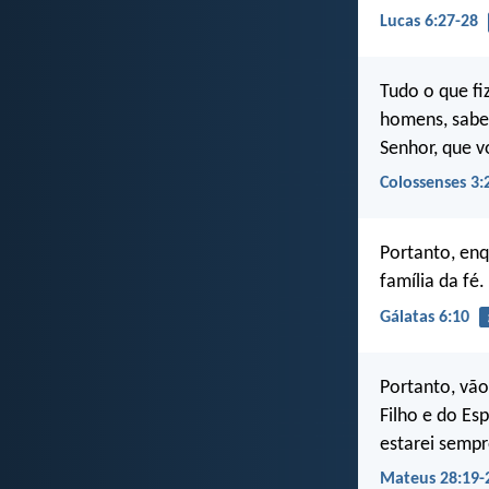
Lucas 6:27-28
Tudo o que fi
homens, sabe
Senhor, que v
Colossenses 3:
Portanto, en
família da fé.
Gálatas 6:10
Portanto, vão
Filho e do Es
estarei sempr
Mateus 28:19-