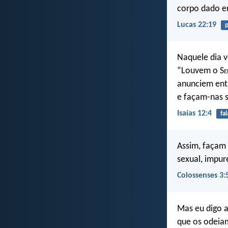
corpo dado e
Lucas 22:19
Naquele dia v
“Louvem o S
e
anunciem entr
e façam-nas 
Isaías 12:4
fal
Assim, façam 
sexual, impur
Colossenses 3:
Mas eu digo 
que os odeia