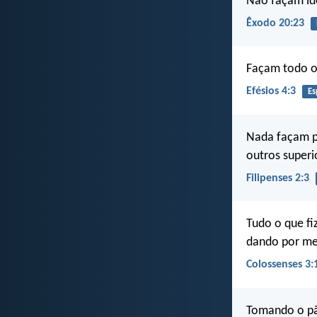
Não façam íd
Êxodo 20:23
Façam todo o 
Efésios 4:3
Es
Nada façam p
outros superi
Filipenses 2:3
Tudo o que f
dando por mei
Colossenses 3:
Tomando o pão