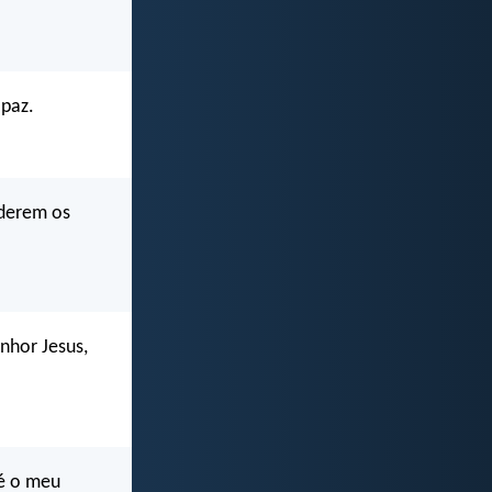
 paz.
iderem os
nhor Jesus,
 é o meu