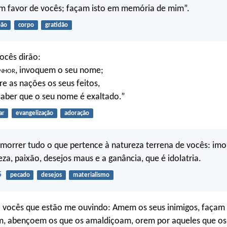
m favor de vocês; façam isto em memória de mim”.
pão
corpo
gratidão
ocês dirão:
nhor
, invoquem o seu nome;
e as nações os seus feitos,
saber que o seu nome é exaltado.”
ar
evangelização
adoração
morrer tudo o que pertence à natureza terrena de vocês: imo
eza, paixão, desejos maus e a ganância, que é idolatria.
5
pecado
desejos
materialismo
a vocês que estão me ouvindo: Amem os seus inimigos, façam
m, abençoem os que os amaldiçoam, orem por aqueles que os