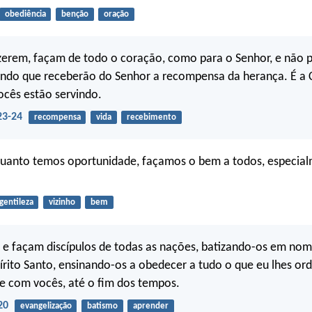
obediência
benção
oração
zerem, façam de todo o coração, como para o Senhor, e não 
ndo que receberão do Senhor a recompensa da herança. É a C
ocês estão servindo.
23-24
recompensa
vida
recebimento
quanto temos oportunidade, façamos o bem a todos, especia
gentileza
vizinho
bem
 e façam discípulos de todas as nações, batizando-os em nom
pírito Santo, ensinando-os a obedecer a tudo o que eu lhes ord
e com vocês, até o fim dos tempos.
20
evangelização
batismo
aprender