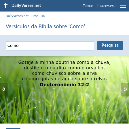
DailyVerses.net
Temas
Inscreva-se
DailyVerses.net
›
Pesquisa
Versículos da Bíblia sobre 'Como'
«
»