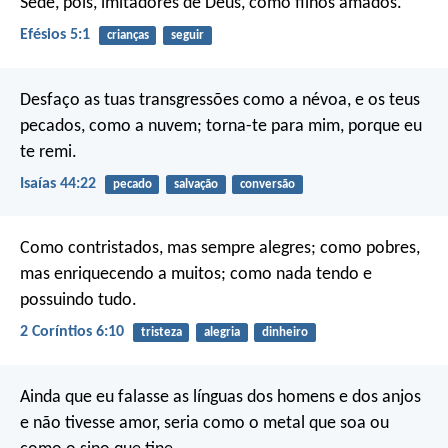
Sede, pois, imitadores de Deus, como filhos amados.
Efésios 5:1
crianças
seguir
Desfaço as tuas transgressões como a névoa,
e os teus
pecados, como a nuvem;
torna-te para mim,
porque eu
te remi.
Isaías 44:22
pecado
salvação
conversão
Como contristados, mas sempre alegres; como pobres,
mas enriquecendo a muitos; como nada tendo e
possuindo tudo.
2 Coríntios 6:10
tristeza
alegria
dinheiro
Ainda que eu falasse as línguas dos homens e dos anjos
e não tivesse amor, seria como o metal que soa ou