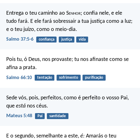
Entrega o teu caminho ao S
enhor
;
confia nele, e ele
tudo fará.
E ele fará sobressair a tua justiça como a luz;
e o teu juízo, como o meio-dia.
Salmo 37:5-6
confiança
justiça
vida
Pois tu, ó Deus, nos provaste;
tu nos afinaste como se
afina a prata.
Salmo 66:10
tentação
sofrimento
purificação
Sede vós, pois, perfeitos, como é perfeito o vosso Pai,
que
está
nos céus.
Mateus 5:48
Pai
santidade
E o segundo, semelhante a este,
é:
Amarás o teu