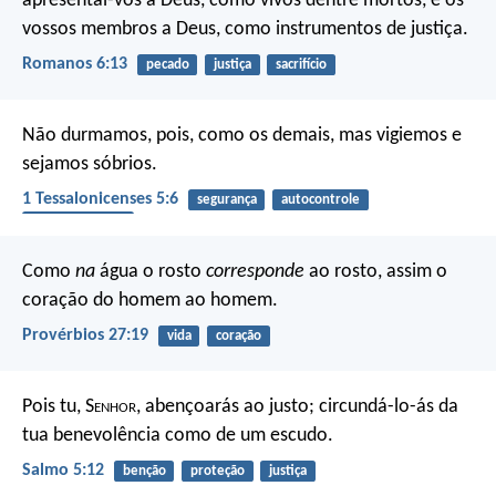
apresentai-vos a Deus, como vivos dentre mortos, e os
vossos membros a Deus, como instrumentos de justiça.
Romanos 6:13
pecado
justiça
sacrifício
Não durmamos, pois, como os demais, mas vigiemos e
sejamos sóbrios.
1 Tessalonicenses 5:6
segurança
autocontrole
fim dos tempos
Como
na
água o rosto
corresponde
ao rosto,
assim o
coração do homem ao homem.
Provérbios 27:19
vida
coração
Pois tu, S
enhor
, abençoarás ao justo;
circundá-lo-ás da
tua benevolência como de um escudo.
Salmo 5:12
benção
proteção
justiça