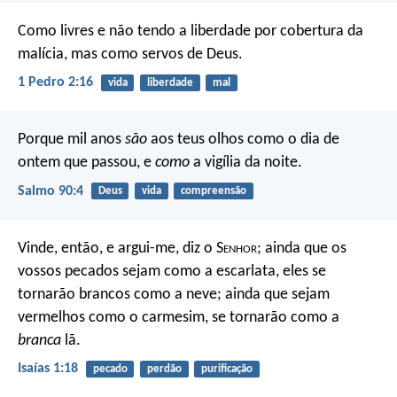
Como livres e não tendo a liberdade por cobertura da
malícia, mas como servos de Deus.
1 Pedro 2:16
vida
liberdade
mal
Porque mil anos
são
aos teus olhos
como o dia de
ontem que passou,
e
como
a vigília da noite.
Salmo 90:4
Deus
vida
compreensão
Vinde, então, e argui-me, diz o S
enhor
; ainda que os
vossos pecados sejam como a escarlata, eles se
tornarão brancos como a neve; ainda que sejam
vermelhos como o carmesim, se tornarão como a
branca
lã.
Isaías 1:18
pecado
perdão
purificação