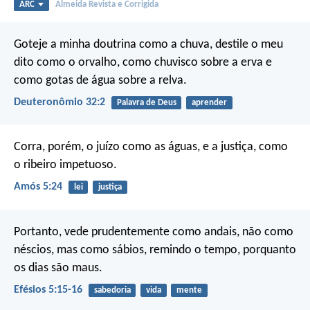
ARC
Almeida Revista e Corrigida
Goteje a minha doutrina como a chuva,
destile o meu
dito como o orvalho,
como chuvisco sobre a erva
e
como gotas de água sobre a relva.
Deuteronômio 32:2
Palavra de Deus
aprender
Corra, porém, o juízo como as águas,
e a justiça, como
o ribeiro impetuoso.
Amós 5:24
lei
justiça
Portanto, vede prudentemente como andais, não como
néscios, mas como sábios, remindo o tempo, porquanto
os dias são maus.
Efésios 5:15-16
sabedoria
vida
mente