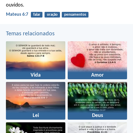
ouvidos.
Mateus 6:7
falar
oração
pensamentos
Temas relacionados
Vida
Amor
Lei
Deus