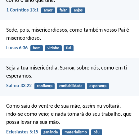
como o sino que tine.
1 Coríntios 13:1
amor
falar
anjos
Sede, pois, misericordiosos, como também vosso Pai é
misericordioso.
Lucas 6:36
bem
vizinho
Pai
Seja a tua misericórdia, S
enhor
,
sobre nós, como em ti
esperamos.
Salmo 33:22
confiança
confiabilidade
esperança
Como saiu do ventre de sua mãe,
assim
nu voltará,
indo-se como veio; e nada tomará do seu trabalho, que
possa levar na sua mão.
Eclesiastes 5:15
ganância
materialismo
céu