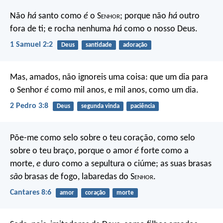
Não
há
santo como
é
o S
enhor
;
porque não
há
outro
fora de ti;
e rocha nenhuma
há
como o nosso Deus.
1 Samuel 2:2
Deus
santidade
adoração
Mas, amados, não ignoreis uma coisa: que um dia para
o Senhor
é
como mil anos, e mil anos, como um dia.
2 Pedro 3:8
Deus
segunda vinda
paciência
Põe-me como selo sobre o teu coração,
como selo
sobre o teu braço,
porque o amor
é
forte como a
morte,
e
duro como a sepultura o ciúme;
as suas brasas
são
brasas de fogo,
labaredas do S
enhor
.
Cantares 8:6
amor
coração
morte