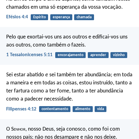
chamados em uma só esperança da vossa vocação.
Efésios 4:4
Espírito
esperança
chamada
Pelo que exortai-vos uns aos outros e edificai-vos uns
aos outros, como também
o
fazeis.
1 Tessalonicenses 5:11
encorajamento
aprender
vizinho
Sei estar abatido
e
sei também ter abundância; em toda
a maneira e em todas as coisas, estou instruído, tanto a
ter fartura como a ter fome, tanto a ter abundância
como a padecer necessidade.
Filipenses 4:12
contentamento
alimento
vida
O S
enhor
, nosso Deus, seja conosco, como foi com
nossos pais; não nos desampare e não nos deixe.