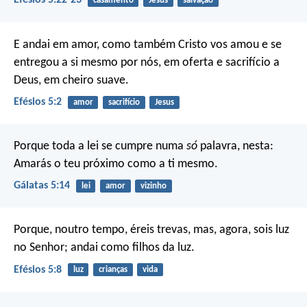
Efésios 5:22-23
casamento
Jesus
salvação
E andai em amor, como também Cristo vos amou e se
entregou a si mesmo por nós, em oferta e sacrifício a
Deus, em cheiro suave.
Efésios 5:2
amor
sacrifício
Jesus
Porque toda a lei se cumpre numa
só
palavra, nesta:
Amarás o teu próximo como a ti mesmo.
Gálatas 5:14
lei
amor
vizinho
Porque, noutro tempo, éreis trevas, mas, agora, sois luz
no Senhor; andai como filhos da luz.
Efésios 5:8
luz
crianças
vida