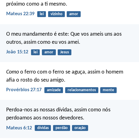
próximo como a ti mesmo.
Mateus 22:39
lei
vizinho
amor
O meu mandamento é este: Que vos ameis uns aos
outros, assim como eu vos amei.
João 15:12
lei
amor
Jesus
Como
o ferro com o ferro se aguça,
assim o homem
afia o rosto do seu amigo.
Provérbios 27:17
amizade
relacionamentos
mente
Perdoa-nos as nossas dívidas,
assim como nós
perdoamos aos nossos devedores.
Mateus 6:12
dívidas
perdão
oração