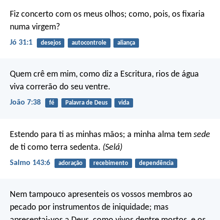
Fiz concerto com os meus olhos;
como, pois, os fixaria
numa virgem?
Jó 31:1
desejos
autocontrole
aliança
Quem crê em mim, como diz a Escritura, rios de água
viva correrão do seu ventre.
João 7:38
fé
Palavra de Deus
vida
Estendo para ti as minhas mãos;
a minha alma tem
sede
de ti como terra sedenta.
(Selá)
Salmo 143:6
adoração
recebimento
dependência
Nem tampouco apresenteis os vossos membros ao
pecado por instrumentos de iniquidade; mas