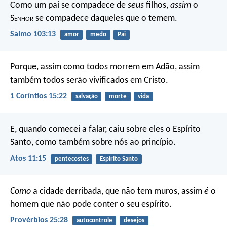
Como um pai se compadece de
seus
filhos,
assim
o
S
enhor
se compadece daqueles que o temem.
Salmo 103:13
amor
medo
Pai
Porque, assim como todos morrem em Adão, assim
também todos serão vivificados em Cristo.
1 Coríntios 15:22
salvação
morte
vida
E, quando comecei a falar, caiu sobre eles o Espírito
Santo, como também sobre nós ao princípio.
Atos 11:15
pentecostes
Espírito Santo
Como
a cidade derribada, que não tem muros,
assim
é
o
homem que não pode conter o seu espírito.
Provérbios 25:28
autocontrole
desejos