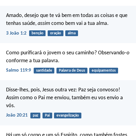
Amado, desejo que te vá bem em todas as coisas e que
tenhas saúde,
assim
como bem vai a tua alma.
3 João 1:2
benção
oração
alma
Como purificará o jovem o seu caminho?
Observando-
o
conforme a tua palavra.
Salmo 119:9
santidade
Palavra de Deus
equipamentos
Disse-lhes, pois, Jesus outra vez: Paz seja convosco!
Assim como o Pai me enviou, também eu vos envio a
vós.
João 20:21
paz
Pai
evangelização
Há
um só corpo e um só Espírito, como também fostes