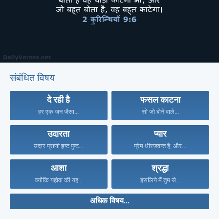
संबंधित विषय
दे रही है
फसल काटना
हर एक जन जैसा...
सो जो बोने वाले...
उदारता
प्यार
उदार प्राणी हृष्ट पुष्ट...
प्रेम धीरजवन्त है, और...
आशा
श्रद्धा
क्योंकि यहोवा की यह...
इसलिये मैं तुम से...
अधिक विषय...