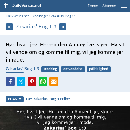
DailyVerses.net
Emner
Abonner
DailyVerses.net
›
Bibelbøger
›
Zakariasʼ Bog
›
1
Zakariasʼ Bog 1:3
Hør, hvad jeg, Herren den Almægtige, siger: Hvis I
vil vende om og komme til mig, vil jeg komme jer
i møde.
Zakariasʼ Bog 1:3
ændring
omvendelse
pålidelighed
lydighed
Læs
Zakariasʼ Bog 1
online
BDAN