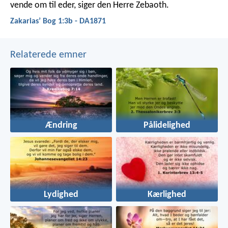
vende om til eder, siger den Herre Zebaoth.
Zakariasʼ Bog 1:3b - DA1871
Relaterede emner
Ændring
Pålidelighed
Lydighed
Kærlighed