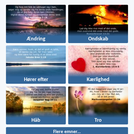
Ændring
Ondskab
Hører efter
Kærlighed
Håb
Tro
Flere emner...