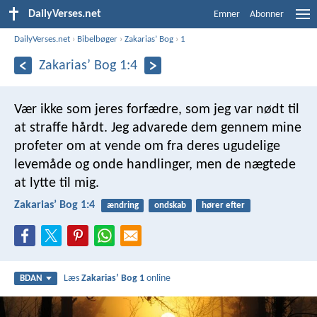
DailyVerses.net
Emner
Abonner
DailyVerses.net
›
Bibelbøger
›
Zakariasʼ Bog
›
1
Zakariasʼ Bog 1:4
Vær ikke som jeres forfædre, som jeg var nødt til
at straffe hårdt. Jeg advarede dem gennem mine
profeter om at vende om fra deres ugudelige
levemåde og onde handlinger, men de nægtede
at lytte til mig.
Zakariasʼ Bog 1:4
ændring
ondskab
hører efter
Læs
Zakariasʼ Bog 1
online
BDAN