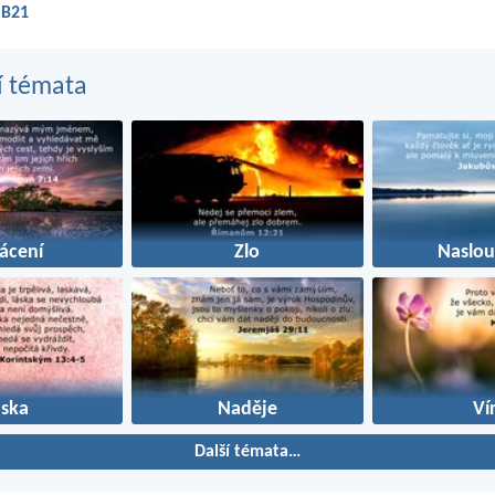
 B21
í témata
ácení
Zlo
Naslou
áska
Naděje
Ví
Další témata…