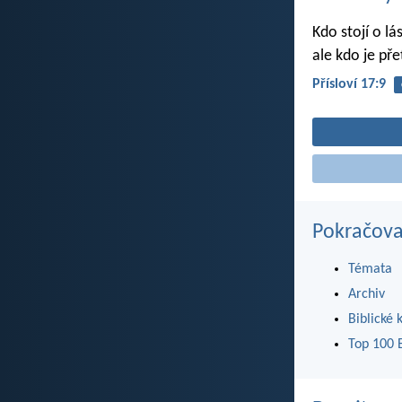
Kdo stojí o lá
ale kdo je pře
Přísloví 17:9
Pokračova
Témata
Archiv
Biblické 
Top 100 B