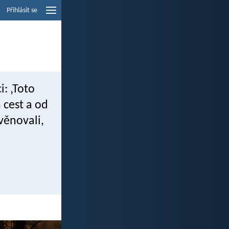
Přihlásit se
i: ‚Toto
 cest a od
věnovali,