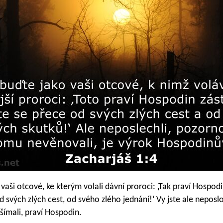
vaši otcové, ke kterým volali dávní proroci: ‚Tak praví Hospod
d svých zlých cest, od svého zlého jednání!‘ Vy jste ale neposl
evšímali, praví Hospodin.