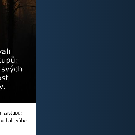
in zástupů:
ouchali, vůbec