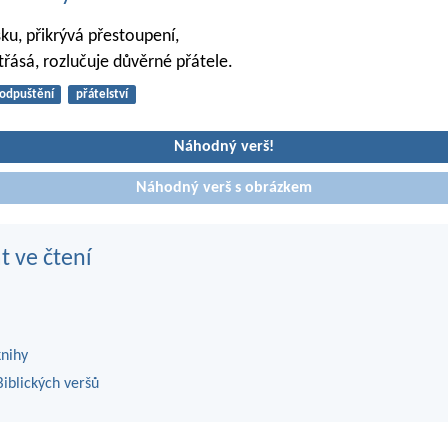
sku, přikrývá přestoupení,
třásá, rozlučuje důvěrné přátele.
odpuštění
přátelství
Náhodný verš!
Náhodný verš s obrázkem
t ve čtení
knihy
iblických veršů