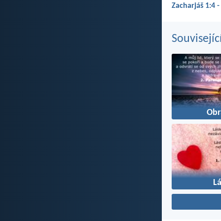
Zacharjáš 1:4 -
Souvisejíc
Obr
L