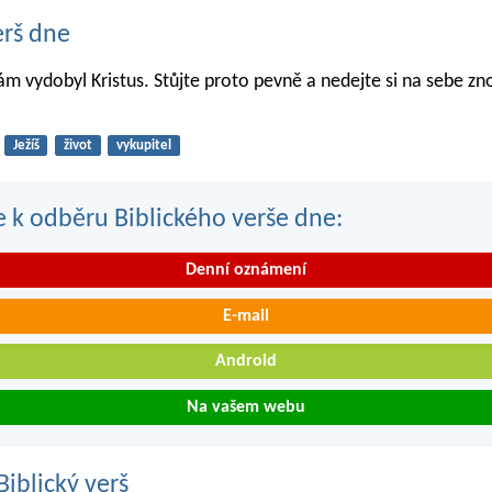
erš dne
m vydobyl Kristus. Stůjte proto pevně a nedejte si na sebe zno
Ježíš
život
vykupitel
se k odběru Biblického verše dne:
Denní oznámení
E-mail
Android
Na vašem webu
iblický verš