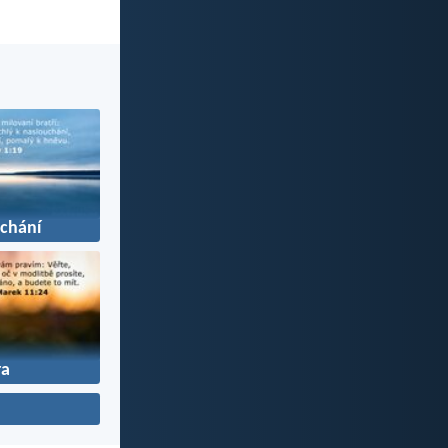
chání
ra