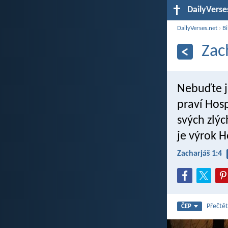
DailyVerse
DailyVerses.net
›
Bi
Zac
Nebuďte ja
praví Hosp
svých zlýc
je výrok 
Zacharjáš 1:4
Přečtět
ČEP