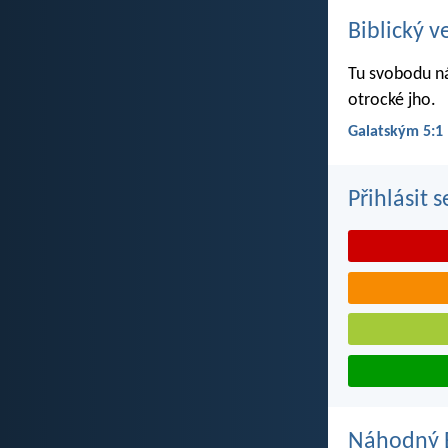
Biblický v
Tu svobodu ná
otrocké jho.
Galatským 5:1
Přihlásit 
Náhodný B