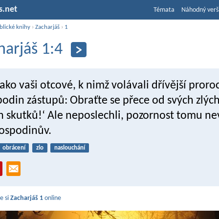
s.net
Témata
Náhodný verš
blické knihy
›
Zacharjáš
›
1
harjáš 1:4
ko vaši otcové, k nimž volávali dřívější proroc
odin zástupů: Obraťte se přece od svých zlých
h skutků!‘ Ale neposlechli, pozornost tomu ne
Hospodinův.
obrácení
zlo
naslouchání
e si
Zacharjáš 1
online