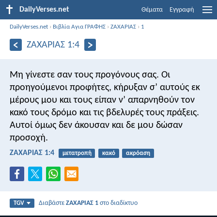
DailyVerses.net
Θέματα
Εγγραφή
DailyVerses.net
›
Βιβλία Αγια ΓΡΑΦΗΣ
›
ΖΑΧΑΡΙΑΣ
›
1
ΖΑΧΑΡΙΑΣ 1:4
Μη γίνεστε σαν τους προγόνους σας. Οι
προηγούμενοι προφήτες, κήρυξαν σ’ αυτούς εκ
μέρους μου και τους είπαν ν’ απαρνηθούν τον
κακό τους δρόμο και τις βδελυρές τους πράξεις.
Αυτοί όμως δεν άκουσαν και δε μου δώσαν
προσοχή.
ΖΑΧΑΡΙΑΣ 1:4
μετατροπή
κακό
ακρόαση
Διαβάστε
ΖΑΧΑΡΙΑΣ 1
στο διαδίκτυο
TGV