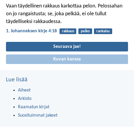
Vaan täydellinen rakkaus karkottaa pelon. Pelossahan
on jo rangaistusta; se, joka pelkää, ei ole tullut
täydelliseksi rakkaudessa.
1. Johanneksen kirje 4:18
rakkaus
pelko
rankaisu
Seuraava jae!
Kuvan kanssa
Lue lisää
Aiheet
Arkisto
Raamatun kirjat
Suosituimmat jakeet