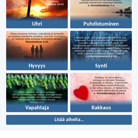
Uhri
Puhdistuminen
Hyvyys
Synti
Vapahtaja
Rakkaus
Lisää aiheita…