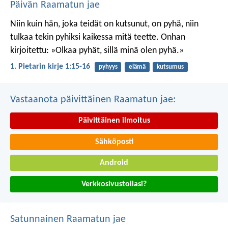
Päivän Raamatun jae
Niin kuin hän, joka teidät on kutsunut, on pyhä, niin
tulkaa tekin pyhiksi kaikessa mitä teette. Onhan
kirjoitettu: »Olkaa pyhät, sillä minä olen pyhä.»
1. Pietarin kirje 1:15-16
pyhyys
elämä
kutsumus
Vastaanota päivittäinen Raamatun jae:
Päivittäinen ilmoitus
Sähköposti
Android
Verkkosivustollasi?
Satunnainen Raamatun jae