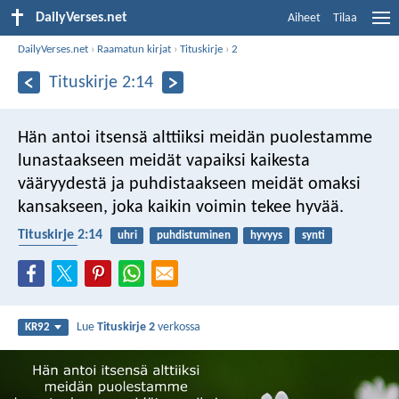
DailyVerses.net
Aiheet
Tilaa
DailyVerses.net
›
Raamatun kirjat
›
Tituskirje
›
2
Tituskirje 2:14
Hän antoi itsensä alttiiksi meidän puolestamme
lunastaakseen meidät vapaiksi kaikesta
vääryydestä ja puhdistaakseen meidät omaksi
kansakseen, joka kaikin voimin tekee hyvää.
Tituskirje 2:14
uhri
puhdistuminen
hyvyys
synti
vapahtaja
Lue
Tituskirje 2
verkossa
KR92