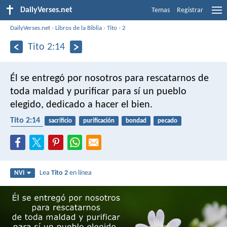
DailyVerses.net
Temas
Registrar
DailyVerses.net
›
Libros de la Biblia
›
Tito
›
2
Tito 2:14
Él se entregó por nosotros para rescatarnos de
toda maldad y purificar para sí un pueblo
elegido, dedicado a hacer el bien.
Tito 2:14
sacrificio
purificación
bondad
pecado
redentor
Lea
Tito 2
en línea
NVI