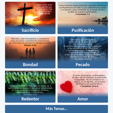
Sacrificio
Purificación
Bondad
Pecado
Redentor
Amor
Más Temas...