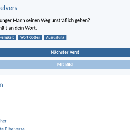
belvers
junger Mann seinen Weg unsträflich gehen?
hält an dein Wort.
Heiligkeit
Wort Gottes
Ausrüstung
Nächster Vers!
Mit Bild
n
cher
te Bibelverse