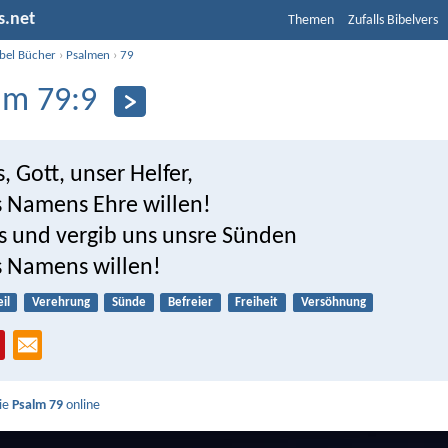
s.net
Themen
Zufalls Bibelvers
ibel Bücher
›
Psalmen
›
79
lm 79:9
s, Gott, unser Helfer,
 Namens Ehre willen!
ns und vergib uns unsre Sünden
 Namens willen!
il
Verehrung
Sünde
Befreier
Freiheit
Versöhnung
Sie
Psalm 79
online