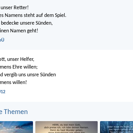
, unser Retter!
es Namens steht auf dem Spiel.
d bedecke unsere Sünden,
einen Namen geht!
eÜ
ott, unser Helfer,
mens Ehre willen;
nd vergib uns unsre Sünden
mens willen!
U12
e Themen