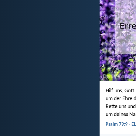
Hilf uns, Gott
um der Ehre 
Rette uns und
um deines Na
Psalm 79:9 - E