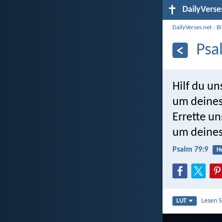
DailyVerse
DailyVerses.net
›
B
Psa
Hilf du un
um deines
Errette u
um deines
Psalm 79:9
He
Lesen 
LUT