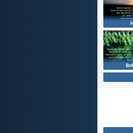
H
Bef