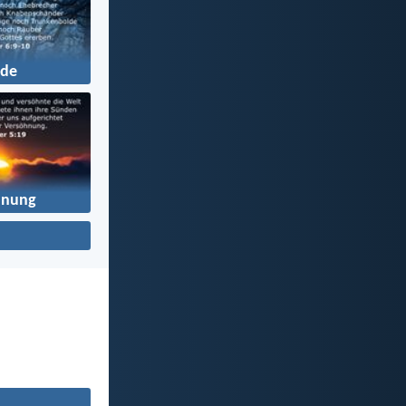
de
hnung