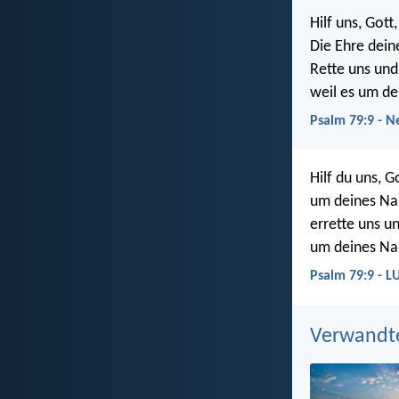
Hilf uns, Gott
Die Ehre dein
Rette uns un
weil es um d
Psalm 79:9 - N
Hilf du uns, G
um deines Na
errette uns u
um deines Na
Psalm 79:9 - L
Verwandt