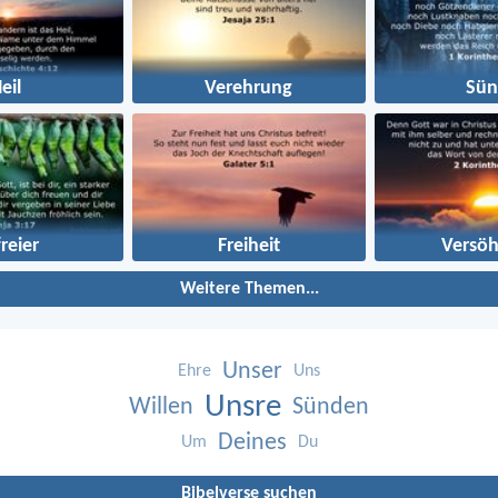
eil
Verehrung
Sün
reier
Freiheit
Versö
Weitere Themen...
Unser
Ehre
Uns
Unsre
Willen
Sünden
Deines
Um
Du
Bibelverse suchen