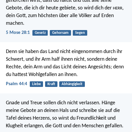
gehorchen wirst, dass du hältst und tust alle seine
Gebote, die ich dir heute gebiete, so wird dich der
,
HERR
dein Gott, zum höchsten über alle Völker auf Erden
machen.
5 Mose 28:1
Gesetz
Gehorsam
Segen
Denn sie haben das Land nicht eingenommen durch ihr
Schwert,
und ihr Arm half ihnen nicht,
sondern deine
Rechte,
dein Arm und das Licht deines Angesichts;
denn
du hattest Wohlgefallen an ihnen.
Psalm 44:4
Liebe
Kraft
Abhängigkeit
Gnade und Treue sollen dich nicht verlassen.
Hänge
meine Gebote an deinen Hals
und schreibe sie auf die
Tafel deines Herzens,
so wirst du Freundlichkeit und
Klugheit erlangen,
die Gott und den Menschen gefallen.