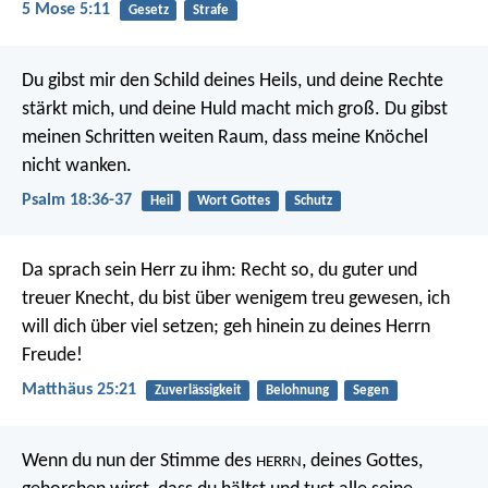
5 Mose 5:11
Gesetz
Strafe
Du gibst mir den Schild deines Heils,
und deine Rechte
stärkt mich,
und deine Huld macht mich groß.
Du gibst
meinen Schritten weiten Raum,
dass meine Knöchel
nicht wanken.
Psalm 18:36-37
Heil
Wort Gottes
Schutz
Da sprach sein Herr zu ihm: Recht so, du guter und
treuer Knecht, du bist über wenigem treu gewesen, ich
will dich über viel setzen; geh hinein zu deines Herrn
Freude!
Matthäus 25:21
Zuverlässigkeit
Belohnung
Segen
Wenn du nun der Stimme des
, deines Gottes,
HERRN