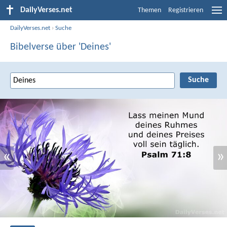
DailyVerses.net
Themen
Registrieren
DailyVerses.net
›
Suche
Bibelverse über 'Deines'
«
»