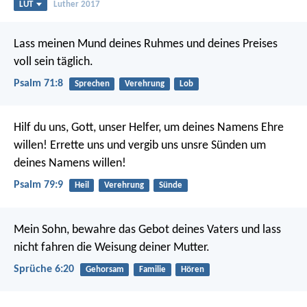
LUT
Luther 2017
Lass meinen Mund deines Ruhmes
und deines Preises
voll sein täglich.
Psalm 71:8
Sprechen
Verehrung
Lob
Hilf du uns, Gott, unser Helfer,
um deines Namens Ehre
willen!
Errette uns und vergib uns unsre Sünden
um
deines Namens willen!
Psalm 79:9
Heil
Verehrung
Sünde
Mein Sohn, bewahre das Gebot deines Vaters
und lass
nicht fahren die Weisung deiner Mutter.
Sprüche 6:20
Gehorsam
Familie
Hören