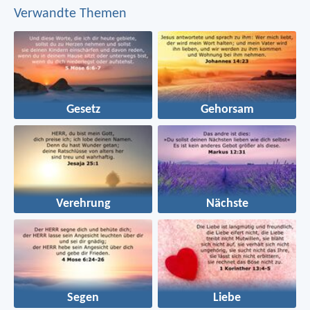
Verwandte Themen
Gesetz
Gehorsam
Verehrung
Nächste
Segen
Liebe