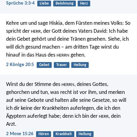
Sprüche 3:3-4
Liebe
Belohnung
Herz
Kehre um und sage Hiskia, dem Fürsten meines Volks: So
spricht der
, der Gott deines Vaters David: Ich habe
HERR
dein Gebet gehört und deine Tränen gesehen. Siehe, ich
will dich gesund machen – am dritten Tage wirst du
hinauf in das Haus des
gehen.
HERRN
2 Könige 20:5
Gebet
Trauer
Heilung
Wirst du der Stimme des
, deines Gottes,
HERRN
gehorchen und tun, was recht ist vor ihm, und merken
auf seine Gebote und halten alle seine Gesetze, so will
ich dir keine der Krankheiten auferlegen, die ich den
Ägyptern auferlegt habe; denn ich bin der
, dein
HERR
Arzt.
2 Mose 15:26
Hören
Krankheit
Heilung