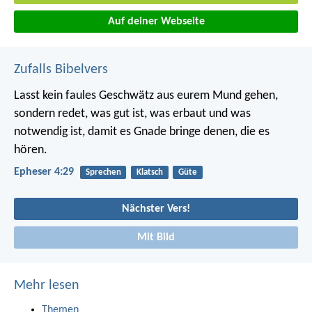
Auf deiner Webseite
Zufalls Bibelvers
Lasst kein faules Geschwätz aus eurem Mund gehen,
sondern redet, was gut ist, was erbaut und was
notwendig ist, damit es Gnade bringe denen, die es
hören.
Epheser 4:29
Sprechen
Klatsch
Güte
Nächster Vers!
Mit Bild
Mehr lesen
Themen