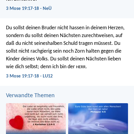
3 Mose 19:17-18 - NeÜ
Du sollst deinen Bruder nicht hassen in deinem Herzen,
sondern du sollst deinen Nächsten zurechtweisen, auf
daß du nicht seineshalben Schuld tragen müssest. Du
sollst nicht rachgierig sein noch Zorn halten gegen die
Kinder deines Volks. Du sollst deinen Nächsten lieben
wie dich selbst; denn ich bin der
.
HERR
3 Mose 19:17-18 - LU12
Verwandte Themen