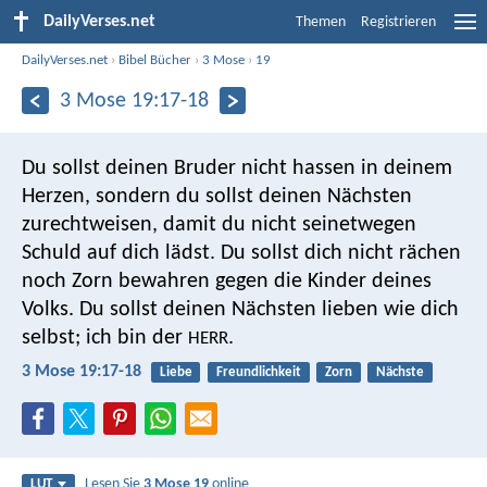
DailyVerses.net
Themen
Registrieren
DailyVerses.net
›
Bibel Bücher
›
3 Mose
›
19
3 Mose 19:17-18
Du sollst deinen Bruder nicht hassen in deinem
Herzen, sondern du sollst deinen Nächsten
zurechtweisen, damit du nicht seinetwegen
Schuld auf dich lädst. Du sollst dich nicht rächen
noch Zorn bewahren gegen die Kinder deines
Volks. Du sollst deinen Nächsten lieben wie dich
selbst; ich bin der
.
HERR
3 Mose 19:17-18
Liebe
Freundlichkeit
Zorn
Nächste
Lesen Sie
3 Mose 19
online
LUT