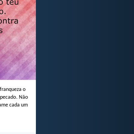
franqueza o
m pecado. Não
 ame cada um