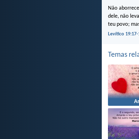
Não aborrecer
dele, não lev
teu povo; ma
Levítico 19:17
Temas rel
A