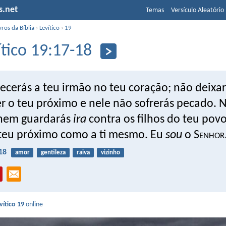
s.net
Temas
Versículo Aleatório
vros da Bíblia
›
Levítico
›
19
ítico 19:17-18
ecerás a teu irmão no teu coração; não deixa
r o teu próximo e nele não sofrerás pecado. 
 nem guardarás
ira
contra os filhos do teu pov
teu próximo como a ti mesmo. Eu
sou
o S
enhor
18
amor
gentileza
raiva
vizinho
vítico 19
online