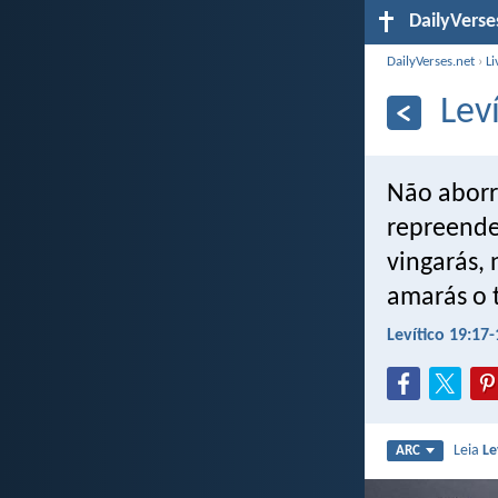
DailyVerse
DailyVerses.net
›
Li
Lev
Não aborr
repreende
vingarás,
amarás o 
Levítico 19:17-
Leia
Le
ARC