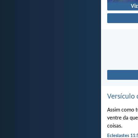
Vi
Versículo 
Assim como t
ventre da que
coisas.
Eclesiastes 11: