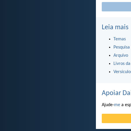
Leia mais
Temas
Pesquisa
Arquivo
Livros da
Versícul
Apoiar Da
Ajude-
me
a esp