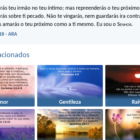
ás teu irmão no teu íntimo; mas repreenderás o teu próximo 
arás sobre ti pecado. Não te vingarás, nem guardarás ira contr
s amarás o teu próximo como a ti mesmo. Eu sou o S
enhor
.
-18 - ARA
acionados
mor
Gentileza
Rai