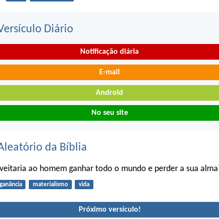
ersículo Diário
Notificação diária
E-mail
Android
No seu site
Aleatório da Bíblia
oveitaria ao homem ganhar todo o mundo e perder a sua alma
ganância
materialismo
vida
Próximo versículo!