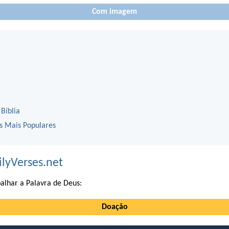
Com imagem
 Bíblia
os Mais Populares
ilyVerses.net
alhar a Palavra de Deus:
Doação