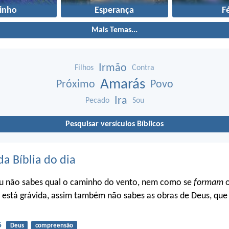
zinho
Esperança
F
Mais Temas...
Irmão
Filhos
Contra
Amarás
Próximo
Povo
Ira
Pecado
Sou
Pesquisar versículos Bíblicos
da Bíblia do dia
u não sabes qual o caminho do vento, nem como se
formam
o
 está grávida, assim também não sabes as obras de Deus, que 
5
Deus
compreensão