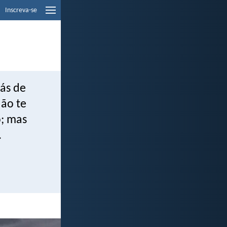
Inscreva-se
rás de
Não te
o; mas
.