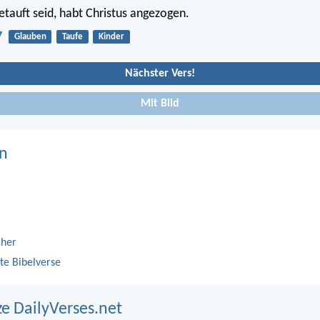
getauft seid, habt Christus angezogen.
7
Glauben
Taufe
Kinder
Nächster Vers!
Mit Bild
n
cher
te Bibelverse
ze DailyVerses.net