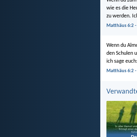
Wenn du zum B
wie es die He
zu werden. Ic
Matthäus 6:2 
Wenn du Almos
den Schulen u
ich sage euch
Matthäus 6:2 -
Verwandt