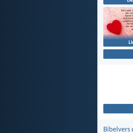
D
L
Bibelvers 