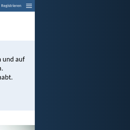
Registrieren
n und auf
n.
habt.