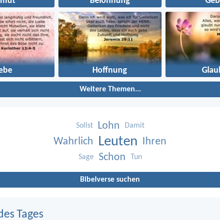
emut
Belohnung
Geb
iebe
Hoffnung
Glau
Weitere Themen...
Lohn
Sollst
Damit
Leuten
Wahrlich
Ihren
Schon
Sage
Tun
Bibelverse suchen
des Tages