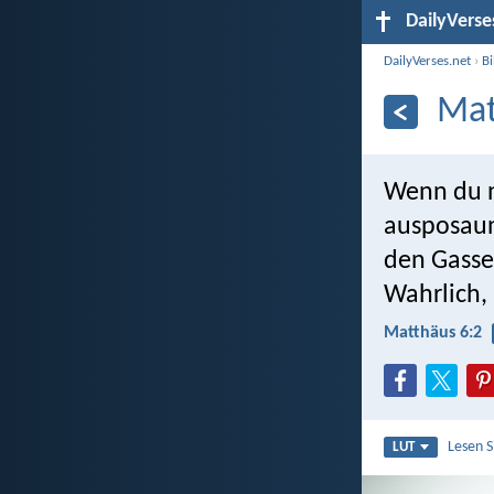
DailyVerse
DailyVerses.net
›
B
Mat
Wenn du nu
ausposaun
den Gasse
Wahrlich,
Matthäus 6:2
Lesen 
LUT