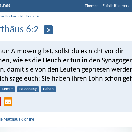
s.net
Themen
Zufalls Bibelvers
ibel Bücher
›
Matthäus
›
6
thäus 6:2
n Almosen gibst, sollst du es nicht vor dir
en, wie es die Heuchler tun in den Synagoge
n, damit sie von den Leuten gepriesen werde
 ich sage euch: Sie haben ihren Lohn schon ge
Demut
Belohnung
Geben
Sie
Matthäus 6
online