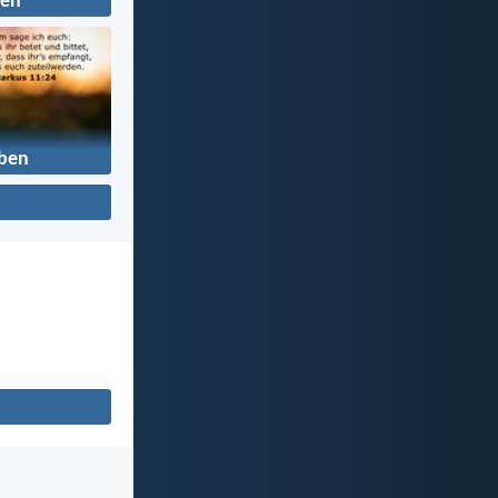
en
ben