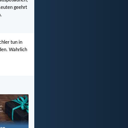
r ausposaunen,
Leuten geehrt
.
hler tun in
den. Wahrlich