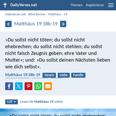
DailyVerses.net
Themen
Registrieren
DailyVerses.net
›
Bibel Bücher
›
Matthäus
›
19
Matthäus 19:18b-19
»Du sollst nicht töten; du sollst nicht
ehebrechen; du sollst nicht stehlen; du sollst
nicht falsch Zeugnis geben; ehre Vater und
Mutter«; und: »Du sollst deinen Nächsten lieben
wie dich selbst«.
Matthäus 19:18b-19
Gesetz
Liebe
Familie
Zuverlässigkeit
Begierde
Lügen
Lesen Sie
Matthäus 19
online
LUT