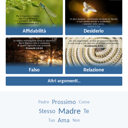
Affidabilità
Desiderio
Falso
Relazione
Altri argomenti…
Prossimo
Padre
Come
Madre
Stesso
Te
Ama
Tuo
Non