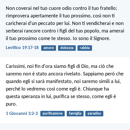
Non coverai nel tuo cuore odio contro il tuo fratello;
rimprovera apertamente il tuo prossimo, così non ti
caricherai d'un peccato per lui. Non ti vendicherai e non
serberai rancore contro i figli del tuo popolo, ma amerai
il tuo prossimo come te stesso. Io sono il Signore.
Levitico 19:17-18
amore
dolcezza
rabbia
Carissimi, noi fin d'ora siamo figli di Dio, ma ciò che
saremo non è stato ancora rivelato. Sappiamo però che
quando egli si sarà manifestato, noi saremo simili a lui,
perché lo vedremo così come egli è. Chiunque ha
questa speranza in lui, purifica se stesso, come egli è
puro.
1 Giovanni 3:2-3
purificazione
famiglia
paradiso