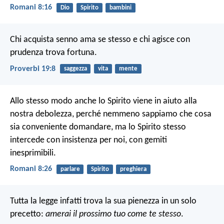
Romani 8:16
Dio
Spirito
bambini
Chi acquista senno ama se stesso
e chi agisce con
prudenza trova fortuna.
Proverbi 19:8
saggezza
vita
mente
Allo stesso modo anche lo Spirito viene in aiuto alla
nostra debolezza, perché nemmeno sappiamo che cosa
sia conveniente domandare, ma lo Spirito stesso
intercede con insistenza per noi, con gemiti
inesprimibili.
Romani 8:26
parlare
Spirito
preghiera
Tutta la legge infatti trova la sua pienezza in un solo
precetto:
amerai il prossimo tuo come te stesso
.