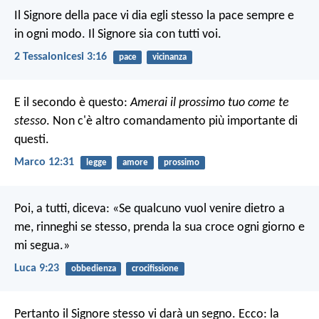
Il Signore della pace vi dia egli stesso la pace sempre e
in ogni modo. Il Signore sia con tutti voi.
2 Tessalonicesi 3:16
pace
vicinanza
E il secondo è questo:
Amerai il prossimo tuo come te
stesso
. Non c'è altro comandamento più importante di
questi.
Marco 12:31
legge
amore
prossimo
Poi, a tutti, diceva: «Se qualcuno vuol venire dietro a
me, rinneghi se stesso, prenda la sua croce ogni giorno e
mi segua.»
Luca 9:23
obbedienza
crocifissione
Pertanto il Signore stesso vi darà un segno. Ecco: la