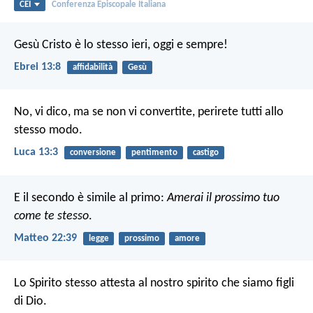
CEI
Conferenza Episcopale Italiana
Gesù Cristo è lo stesso ieri, oggi e sempre!
Ebrei 13:8
affidabilità
Gesù
No, vi dico, ma se non vi convertite, perirete tutti allo
stesso modo.
Luca 13:3
conversione
pentimento
castigo
E il secondo è simile al primo:
Amerai il prossimo tuo
come te stesso
.
Matteo 22:39
legge
prossimo
amore
Lo Spirito stesso attesta al nostro spirito che siamo figli
di Dio.