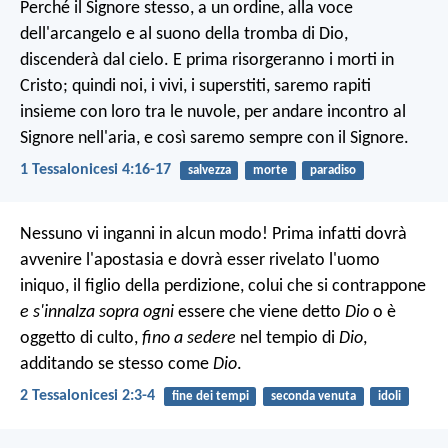
Perché il Signore stesso, a un ordine, alla voce
dell'arcangelo e al suono della tromba di Dio,
discenderà dal cielo. E prima risorgeranno i morti in
Cristo; quindi noi, i vivi, i superstiti, saremo rapiti
insieme con loro tra le nuvole, per andare incontro al
Signore nell'aria, e così saremo sempre con il Signore.
1 Tessalonicesi 4:16-17
salvezza
morte
paradiso
Nessuno vi inganni in alcun modo! Prima infatti dovrà
avvenire l'apostasia e dovrà esser rivelato l'uomo
iniquo, il figlio della perdizione, colui che si contrappone
e s'innalza sopra ogni
essere che viene detto
Dio
o è
oggetto di culto,
fino a sedere
nel tempio di
Dio
,
additando se stesso come
Dio
.
2 Tessalonicesi 2:3-4
fine dei tempi
seconda venuta
idoli