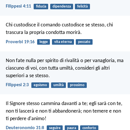
Filippesi 4:11
fiducia
dipendenza
felicità
Chi custodisce il comando custodisce se stesso,
chi
trascura la propria condotta morirà.
Proverbi 19:16
legge
vita eterna
peccato
Non fate nulla per spirito di rivalità o per vanagloria, ma
ciascuno di voi, con tutta umiltà, consideri gli altri
superiori a se stesso.
Filippesi 2:3
egoismo
umiltà
prossimo
Il Signore stesso cammina davanti a te; egli sarà con te,
non ti lascerà e non ti abbandonerà; non temere e non
ti perdere d'animo!
Deuteronomio 31:8
seguire
paura
conforto