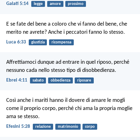
Galati 5:14
legge
amore
prossimo
E se fate del bene a coloro che vi fanno del bene, che
merito ne avrete? Anche i peccatori fanno lo stesso.
Luca 6:33
giustizia
ricompensa
Affrettiamoci dunque ad entrare in quel riposo, perché
nessuno cada nello stesso tipo di disobbedienza.
Ebrei 4:11
sabato
obbedienza
riposare
Così anche i mariti hanno il dovere di amare le mogli
come il proprio corpo, perché chi ama la propria moglie
ama se stesso.
Efesini 5:28
relazione
matrimonio
corpo