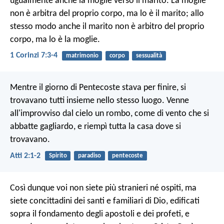
ugualmente anche la moglie verso il marito. La moglie
non è arbitra del proprio corpo, ma lo è il marito; allo
stesso modo anche il marito non è arbitro del proprio
corpo, ma lo è la moglie.
1 Corinzi 7:3-4
matrimonio
corpo
sessualità
Mentre il giorno di Pentecoste stava per finire, si
trovavano tutti insieme nello stesso luogo. Venne
all'improvviso dal cielo un rombo, come di vento che si
abbatte gagliardo, e riempì tutta la casa dove si
trovavano.
Atti 2:1-2
Spirito
paradiso
pentecoste
Così dunque voi non siete più stranieri né ospiti, ma
siete concittadini dei santi e familiari di Dio, edificati
sopra il fondamento degli apostoli e dei profeti, e