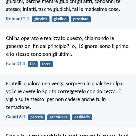
giudichi; perché mentre giudichi gli altri, condanni te
stesso; infatti, tu che giudichi, fai le medesime cose.
Romani 2:1
giustizia
giudizio
prossimo
Chi ha operato e realizzato questo,
chiamando le
generazioni fin dal principio?
Io, il Signore, sono il primo
e io stesso sono con gli ultimi.
Isaia 41:4
Dio
forza
Fratelli, qualora uno venga sorpreso in qualche colpa,
voi che avete lo Spirito correggetelo con dolcezza. E
vigila su te stesso, per non cadere anche tu in
tentazione.
Galati 6:1
peccato
tentazione
desiderio