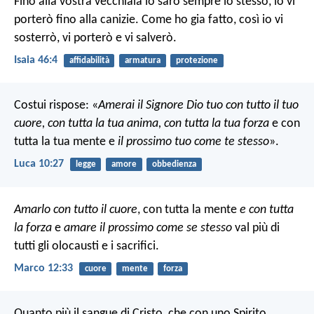
Fino alla vostra vecchiaia io sarò sempre lo stesso,
io vi
porterò fino alla canizie.
Come ho gia fatto, così io vi
sosterrò,
vi porterò e vi salverò.
Isaia 46:4
affidabilità
armatura
protezione
Costui rispose: «
Amerai il Signore Dio tuo con tutto il tuo
cuore, con tutta la tua anima, con tutta la tua forza
e con
tutta la tua mente e
il prossimo tuo come te stesso
».
Luca 10:27
legge
amore
obbedienza
Amarlo con tutto il cuore
, con tutta la mente
e con tutta
la forza
e
amare il prossimo come se stesso
val più di
tutti gli olocausti e i sacrifici.
Marco 12:33
cuore
mente
forza
Quanto più il sangue di Cristo, che con uno Spirito