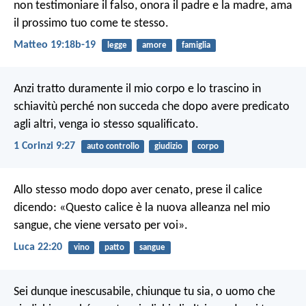
non testimoniare il falso, onora il padre e la madre, ama
il prossimo tuo come te stesso.
Matteo 19:18b-19
legge
amore
famiglia
Anzi tratto duramente il mio corpo e lo trascino in
schiavitù perché non succeda che dopo avere predicato
agli altri, venga io stesso squalificato.
1 Corinzi 9:27
auto controllo
giudizio
corpo
Allo stesso modo dopo aver cenato, prese il calice
dicendo: «Questo calice è la nuova alleanza nel mio
sangue, che viene versato per voi».
Luca 22:20
vino
patto
sangue
Sei dunque inescusabile, chiunque tu sia, o uomo che