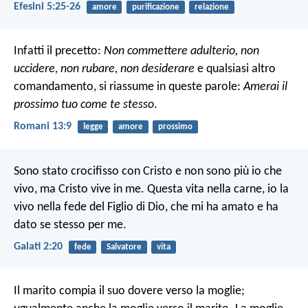
Efesini 5:25-26
amore
purificazione
relazione
Infatti il precetto:
Non commettere adulterio, non
uccidere, non rubare, non desiderare
e qualsiasi altro
comandamento, si riassume in queste parole:
Amerai il
prossimo tuo come te stesso
.
Romani 13:9
legge
amore
prossimo
Sono stato crocifisso con Cristo e non sono più io che
vivo, ma Cristo vive in me. Questa vita nella carne, io la
vivo nella fede del Figlio di Dio, che mi ha amato e ha
dato se stesso per me.
Galati 2:20
fede
Salvatore
vita
Il marito compia il suo dovere verso la moglie;