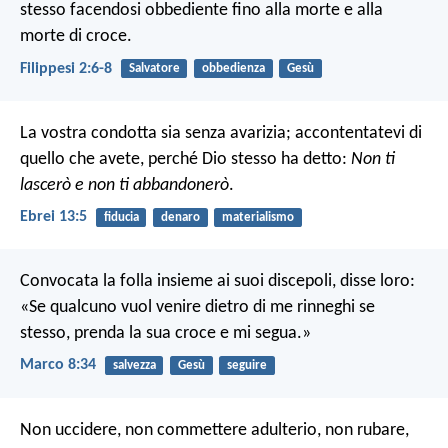
stesso facendosi obbediente fino alla morte e alla
morte di croce.
Filippesi 2:6-8
Salvatore
obbedienza
Gesù
La vostra condotta sia senza avarizia; accontentatevi di
quello che avete, perché Dio stesso ha detto:
Non ti
lascerò e non ti abbandonerò
.
Ebrei 13:5
fiducia
denaro
materialismo
Convocata la folla insieme ai suoi discepoli, disse loro:
«Se qualcuno vuol venire dietro di me rinneghi se
stesso, prenda la sua croce e mi segua.»
Marco 8:34
salvezza
Gesù
seguire
Non uccidere, non commettere adulterio, non rubare,