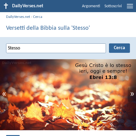
DailyVerses.net
Argomenti
Sottoscrivi
DailyVerses.net
›
Cerca
Versetti della Bibbia sulla 'Stesso'
«
»