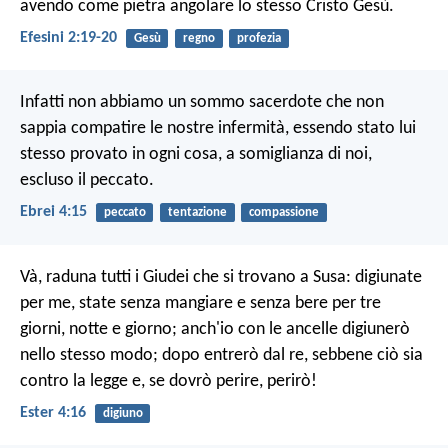
avendo come pietra angolare lo stesso Cristo Gesù.
Efesini 2:19-20
Gesù
regno
profezia
Infatti non abbiamo un sommo sacerdote che non
sappia compatire le nostre infermità, essendo stato lui
stesso provato in ogni cosa, a somiglianza di noi,
escluso il peccato.
Ebrei 4:15
peccato
tentazione
compassione
Và, raduna tutti i Giudei che si trovano a Susa: digiunate
per me, state senza mangiare e senza bere per tre
giorni, notte e giorno; anch'io con le ancelle digiunerò
nello stesso modo; dopo entrerò dal re, sebbene ciò sia
contro la legge e, se dovrò perire, perirò!
Ester 4:16
digiuno