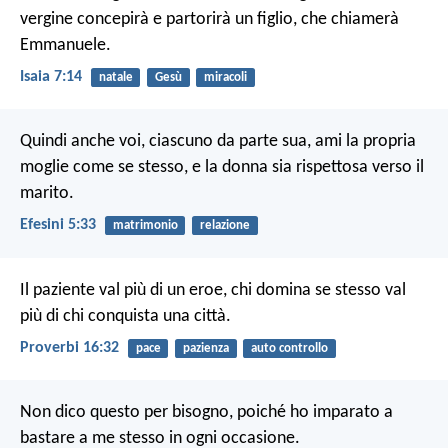
vergine concepirà e partorirà un figlio, che chiamerà
Emmanuele.
Isaia 7:14
natale
Gesù
miracoli
Quindi anche voi, ciascuno da parte sua, ami la propria
moglie come se stesso, e la donna sia rispettosa verso il
marito.
Efesini 5:33
matrimonio
relazione
Il paziente val più di un eroe,
chi domina se stesso val
più di chi conquista una città.
Proverbi 16:32
pace
pazienza
auto controllo
Non dico questo per bisogno, poiché ho imparato a
bastare a me stesso in ogni occasione.