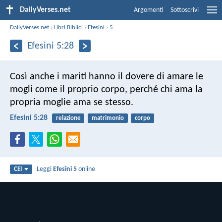
DailyVerses.net
Argomenti
Sottoscrivi
DailyVerses.net
›
Libri Biblici
›
Efesini
›
5
Efesini 5:28
Così anche i mariti hanno il dovere di amare le
mogli come il proprio corpo, perché chi ama la
propria moglie ama se stesso.
Efesini 5:28
relazione
matrimonio
corpo
Leggi
Efesini 5
online
CEI