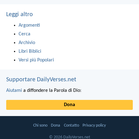
Leggi altro
Argomenti
Cerca
Archivio
Libri Biblici
Versi più Popolari
Supportare DailyVerses.net
Aiutami
a diffondere la Parola di Dio:
Dona
Chi sono
Dona
Contatto
Privacy policy
© 2026 DailyVerses.net