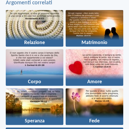
Argomenti correlati
Relazione
Matrimonio
Corpo
Amore
Speranza
Fede