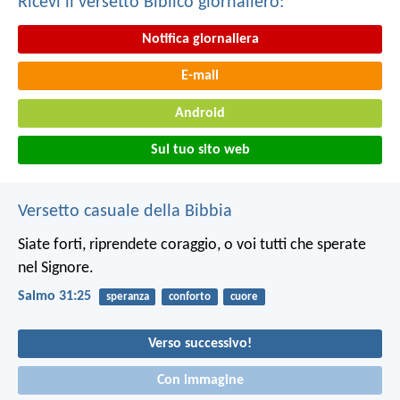
Ricevi il versetto Biblico giornaliero:
Notifica giornaliera
E-mail
Android
Sul tuo sito web
Versetto casuale della Bibbia
Siate forti, riprendete coraggio,
o voi tutti che sperate
nel Signore.
Salmo 31:25
speranza
conforto
cuore
Verso successivo!
Con immagine