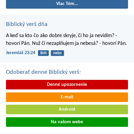
Viac Tém...
Biblický verš dňa
A keď sa kto čo ako dobre skryje, či ho ja nevidím? -
hovorí Pán. Nuž či nezaplňujem ja nebesá? - hovorí Pán.
Jeremiáš 23:24
Boh
nebo
Odoberať denne Biblický verš:
Denné upozornenie
E-mail
Android
Na vašom webe