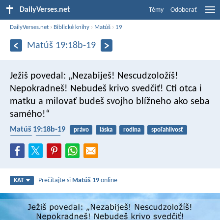
DailyVerses.net
Témy
Odoberať
DailyVerses.net
›
Biblické knihy
›
Matúš
›
19
Matúš 19:18b-19
Ježiš povedal: „Nezabiješ! Nescudzoložíš!
Nepokradneš! Nebudeš krivo svedčiť! Cti otca i
matku a milovať budeš svojho blížneho ako seba
samého!“
Matúš 19:18b-19
právo
láska
rodina
spoľahlivosť
túžby
ležiace
Prečítajte si
Matúš 19
online
KAT