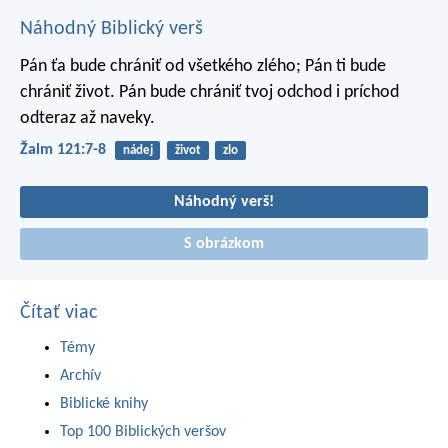
Náhodný Biblický verš
Pán ťa bude chrániť od všetkého zlého;
Pán ti bude
chrániť život.
Pán bude chrániť tvoj odchod i príchod
odteraz až naveky.
Žalm 121:7-8
nádej
život
zlo
Náhodný verš!
S obrázkom
Čítať viac
Témy
Archív
Biblické knihy
Top 100 Biblických veršov