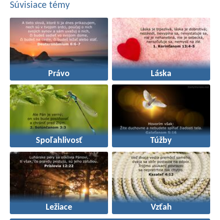
Súvisiace témy
Právo
Láska
Spoľahlivosť
Túžby
Ležiace
Vzťah