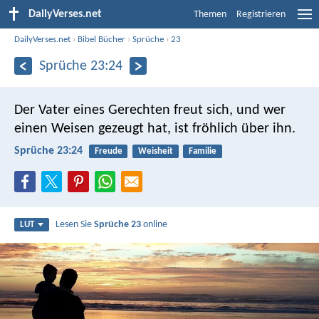
DailyVerses.net
Themen
Registrieren
DailyVerses.net
›
Bibel Bücher
›
Sprüche
›
23
Sprüche 23:24
Der Vater eines Gerechten freut sich,
und wer
einen Weisen gezeugt hat, ist fröhlich über ihn.
Sprüche 23:24
Freude
Weisheit
Familie
Lesen Sie
Sprüche 23
online
LUT