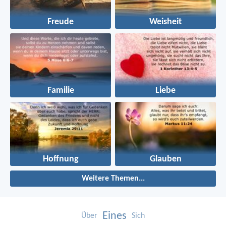
Freude
Weisheit
Familie
Liebe
Hoffnung
Glauben
Weitere Themen...
Eines
Über
Sich