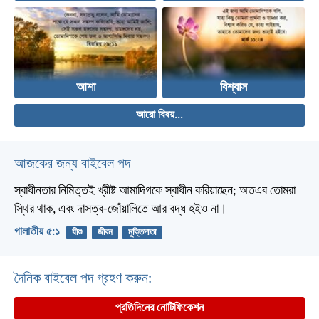
আশা
বিশ্বাস
আরো বিষয়...
আজকের জন্য বাইবেল পদ
স্বাধীনতার নিমিত্তই খ্রীষ্ট আমাদিগকে স্বাধীন করিয়াছেন; অতএব তোমরা
স্থির থাক, এবং দাসত্ব-জোঁয়ালিতে আর বদ্ধ হইও না।
গালাতীয় ৫:১
যীশু
জীবন
মুক্তিদাতা
দৈনিক বাইবেল পদ গ্রহণ করুন:
প্রতিদিনের নোটিফিকেশন