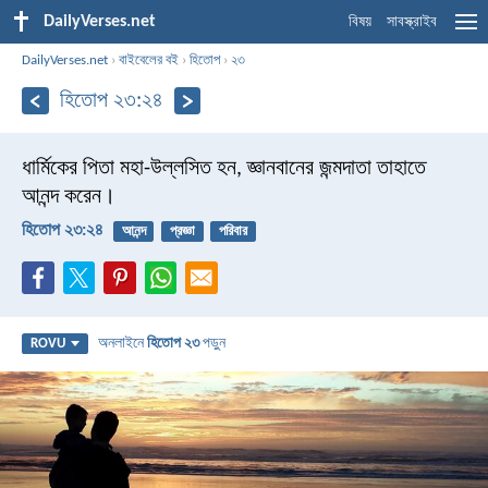
DailyVerses.net
বিষয়
সাবস্ক্রাইব
DailyVerses.net
›
বাইবেলের বই
›
হিতোপ
›
২৩
হিতোপ ২৩:২৪
ধার্মিকের পিতা মহা-উল্লসিত হন,
জ্ঞানবানের জন্মদাতা তাহাতে
আনন্দ করেন।
হিতোপ ২৩:২৪
আনন্দ
প্রজ্ঞা
পরিবার
অনলাইনে
হিতোপ ২৩
পড়ুন
ROVU