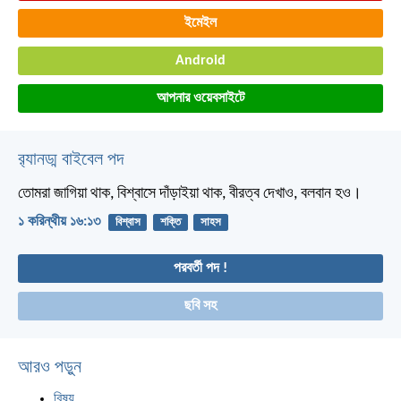
ইমেইল
Android
আপনার ওয়েবসাইটে
র‌্যানড্ম বাইবেল পদ
তোমরা জাগিয়া থাক, বিশ্বাসে দাঁড়াইয়া থাক, বীরত্ব দেখাও, বলবান হও।
১ করিন্থীয় ১৬:১৩
বিশ্বাস
শক্তি
সাহস
পরবর্তী পদ !
ছবি সহ
আরও পড়ুন
বিষয়